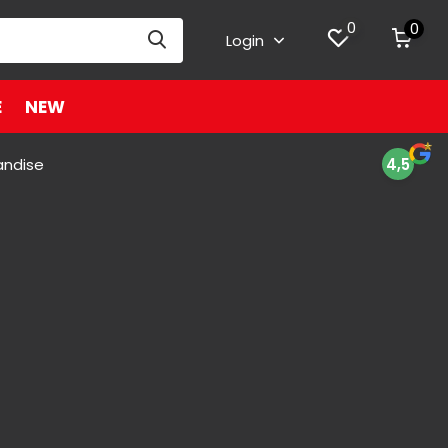
0
0
Login
E
NEW
andise
4,5