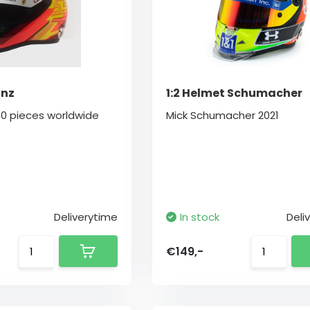
inz
1:2 Helmet Schumacher
50 pieces worldwide
Mick Schumacher 2021
Deliverytime
In stock
Deli
€149,-