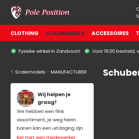
S
CLOTHING
SCALEMODELS
ACCESSOIRES
T
Fysieke winkel in Zandvoort
Voor 16:00 besteld,
Schube
Scalemodels
-
MANUFACTURER
Wij helpen je
graag!
We hebben een flink
assortiment, je weg hierin
banen kan een uitdaging zijn.
Bel met een medewerker