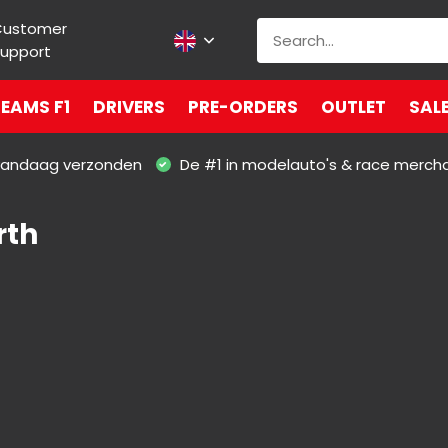
Customer
upport
EAMS F1
DRIVERS
PRE-ORDERS
OUTLET
SAL
 vandaag verzonden
De #1 in modelauto's & race merch
rth