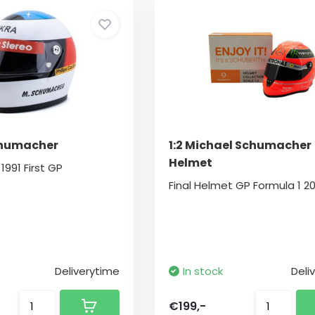
chumacher
1:2 Michael Schumacher
Helmet
991 First GP
Final Helmet GP Formula 1 20
Deliverytime
In stock
Deli
€199,-