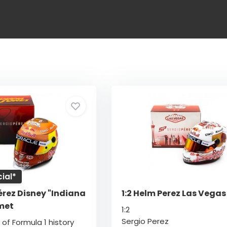
ial*
Pérez Disney "Indiana
1:2 Helm Perez Las Vegas
met
1:2
Sergio Perez
 of Formula 1 history