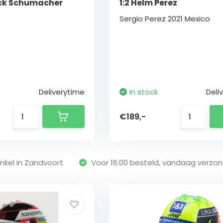
ick Schumacher
1:2 Helm Perez
Sergio Perez 2021 Mexico
Deliverytime
In stock
Deli
€189,-
nkel in Zandvoort
Voor 16:00 besteld, vandaag verzo