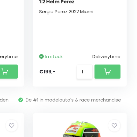
1:2 Helm Perez
Sergio Perez 2022 Miami
verytime
In stock
Deliverytime
€199,-
nden
De #1 in modelauto's & race merchandise