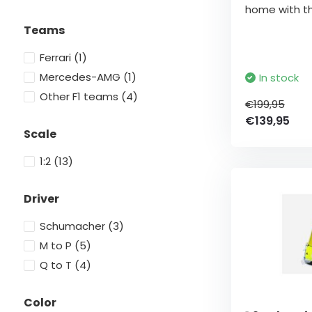
home with thi
Teams
Ferrari
(1)
Mercedes-AMG
(1)
In stock
Other F1 teams
(4)
€199,95
€139,95
Scale
1:2
(13)
Driver
Schumacher
(3)
M to P
(5)
Q to T
(4)
Color