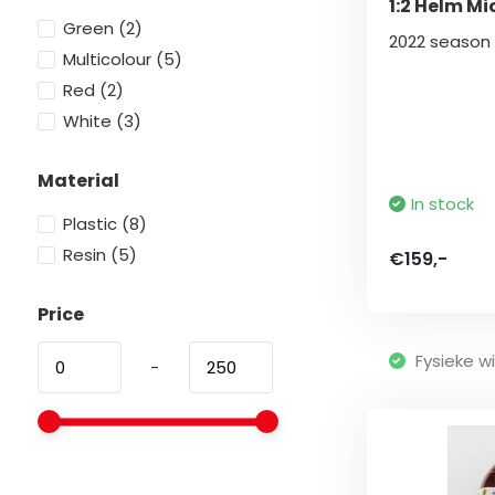
1:2 Helm M
Green
(2)
2022 season
Multicolour
(5)
Red
(2)
White
(3)
Material
In stock
Plastic
(8)
Resin
(5)
€159,-
Price
Fysieke wi
-