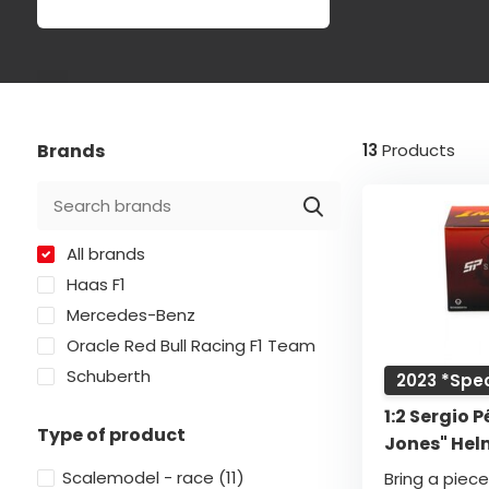
Brands
13
Products
All brands
Haas F1
Mercedes-Benz
Oracle Red Bull Racing F1 Team
Schuberth
2023 *Spec
1:2 Sergio 
Type of product
Jones" Hel
Scalemodel - race
(11)
Bring a piece