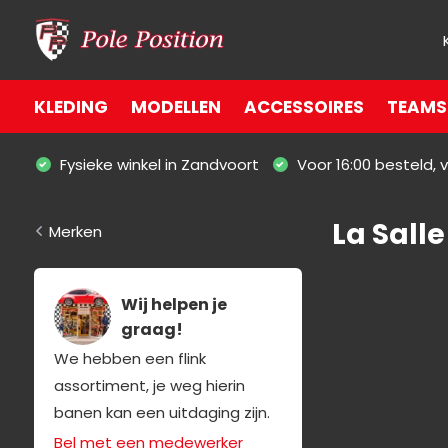
KLEDING
MODELLEN
ACCESSOIRES
TEAMS 
Fysieke winkel in Zandvoort
Voor 16:00 besteld,
La Salle
Merken
Wij helpen je
graag!
We hebben een flink
assortiment, je weg hierin
banen kan een uitdaging zijn.
Bel met een medewerker