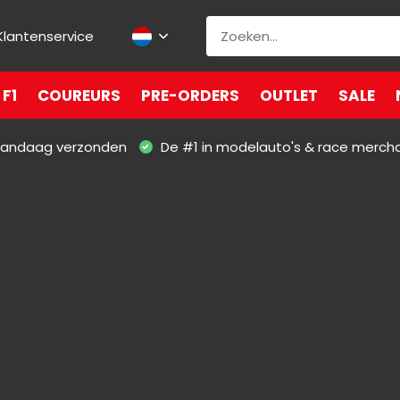
Klantenservice
F1
COUREURS
PRE-ORDERS
OUTLET
SALE
 vandaag verzonden
De #1 in modelauto's & race merch