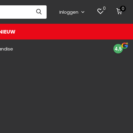
0
0
Inloggen
NIEUW
andise
4,5