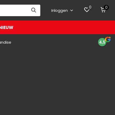
0
0
Inloggen
NIEUW
andise
4,5