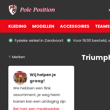
KLEDING
MODELLEN
ACCESSOIRES
TEAMS 
Fysieke winkel in Zandvoort
Voor 16:00 besteld,
Triump
Merken
Wij helpen je
graag!
We hebben een flink
assortiment, je weg hierin
banen kan een uitdaging zijn.
Bel met een medewerker