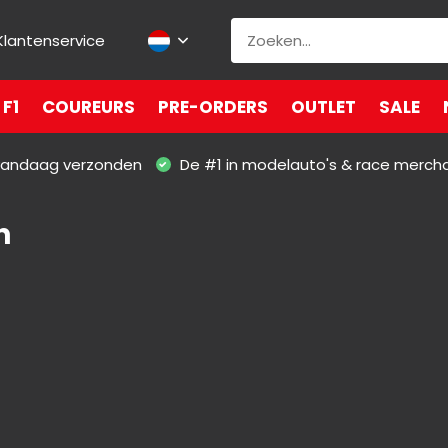
Klantenservice
F1
COUREURS
PRE-ORDERS
OUTLET
SALE
 vandaag verzonden
De #1 in modelauto's & race merch
h