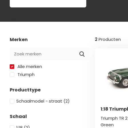
Merken
2
Producten
Alle merken
Triumph
Producttype
Schaalmodel - straat
(2)
1:18 Triump
Schaal
Triumph TR 25
Green
1:18
(2)