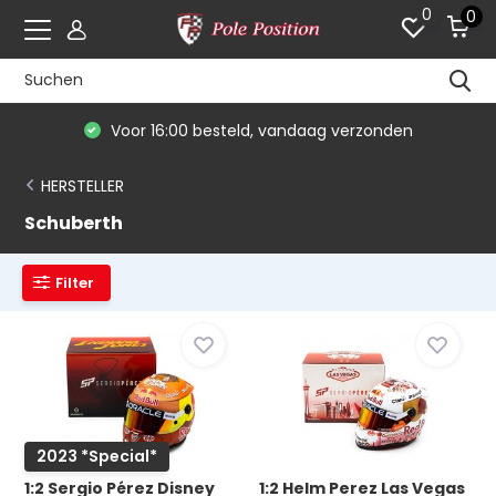
0
0
ag verzonden
De #1 in modelauto's & race me
HERSTELLER
Schuberth
Filter
2023 *Special*
1:2 Sergio Pérez Disney
1:2 Helm Perez Las Vegas