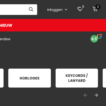
0
0
Inloggen
NIEUW
andise
4,5
KEYCORDS /
HORLOGES
LANYARD