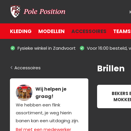
KLEDING
MODELLEN
ACCESSOIRES
TEAMS 
Fysieke winkel in Zandvoort
Voor 16:00 besteld,
Brillen
Accessoires
Wij helpen je
BEKERS 
graag!
MOKKE
We hebben een flink
assortiment, je weg hierin
banen kan een uitdaging zijn.
Bel met een medewerker