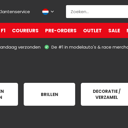
Klantenservice
F1
COUREURS
PRE-ORDERS
OUTLET
SALE
 vandaag verzonden
De #1 in modelauto's & race merch
EN
DECORATIE /
BRILLEN
N
VERZAMEL