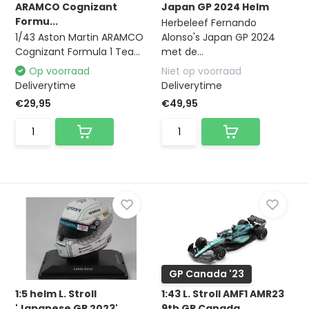
ARAMCO Cognizant
Japan GP 2024 Helm
Formu...
Herbeleef Fernando
1/43 Aston Martin ARAMCO
Alonso's Japan GP 2024
Cognizant Formula 1 Tea...
met de...
Op voorraad
Niet op voorraad
Deliverytime
Deliverytime
€29,95
€49,95
GP Canada '23
1:5 helm L. Stroll
1:43 L. Stroll AMF1 AMR23
'Japanese GP 2023'
9th GP Canada ...