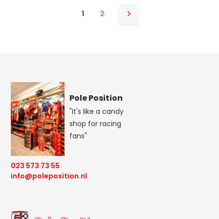
1
2
Pole Position
"It's like a candy
shop for racing
fans"
023 573 73 55
info@poleposition.nl