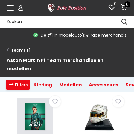
0
0
De #1 in modelauto's & race merchandise
Teams F1
Aston Martin F1 Team merchandise en
modellen
Kleding
Modellen
Accessoires
Sei
Filters