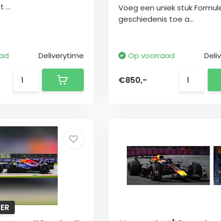
 ...
Voeg een uniek stuk Formule
geschiedenis toe a...
aad
Deliverytime
Op voorraad
Deli
€850,-
ER