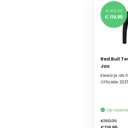
€ 169,95
€ 119,95
Red Bull Te
Jas
Kleed je als
Officiële 2025
Op voorr
€169,95
€119,95