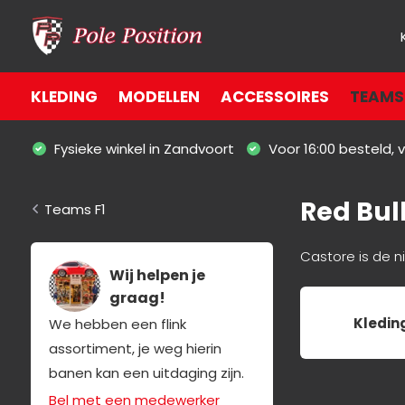
KLEDING
MODELLEN
ACCESSOIRES
TEAMS 
Fysieke winkel in Zandvoort
Voor 16:00 besteld,
Red Bul
Teams F1
Castore is de n
Wij helpen je
graag!
Kledin
We hebben een flink
assortiment, je weg hierin
banen kan een uitdaging zijn.
Bel met een medewerker