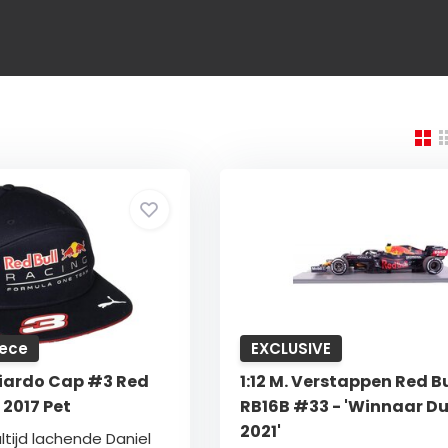
iece
EXCLUSIVE
ciardo Cap #3 Red
1:12 M. Verstappen Red Bu
 2017 Pet
RB16B #33 - 'Winnaar D
2021'
ltijd lachende Daniel