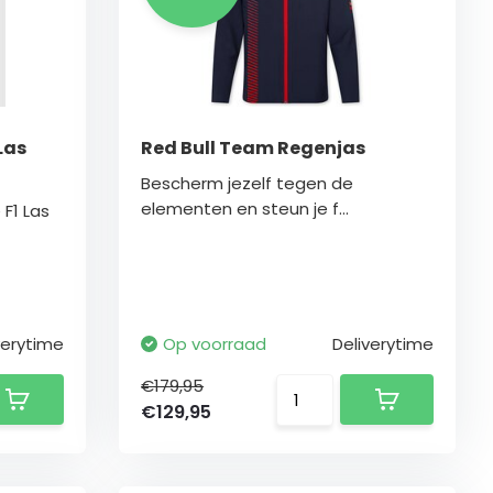
Las
Red Bull Team Regenjas
Bescherm jezelf tegen de
elementen en steun je f...
F1 Las
verytime
Op voorraad
Deliverytime
€179,95
€129,95