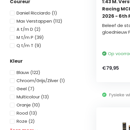
Coureur
1:43 M. Ver
Racing MCL
Daniel Ricciardo
(1)
2026 - 6th 
Max Verstappen
(112)
Beleef de st
A t/m D
(2)
gloednieuw Fo
M t/m P
(39)
Q t/m T
(9)
Op voorr
Kleur
€79,95
Blauw
(122)
Chroom/Grijs/Zilver
(1)
Geel
(7)
Fysieke wi
Multicolour
(13)
Oranje
(10)
Rood
(13)
Roze
(2)