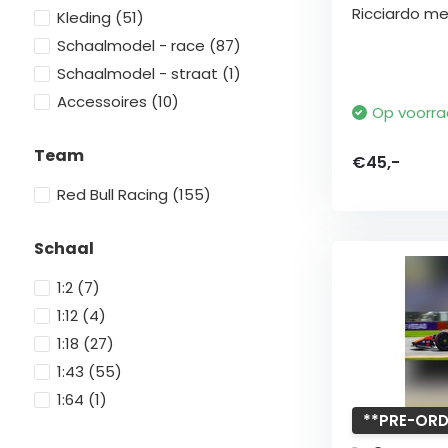
Ricciardo met
Kleding
(51)
Schaalmodel - race
(87)
Schaalmodel - straat
(1)
Accessoires
(10)
Op voorr
Team
€45,-
Red Bull Racing
(155)
Schaal
1:2
(7)
1:12
(4)
1:18
(27)
1:43
(55)
1:64
(1)
**PRE-ORD