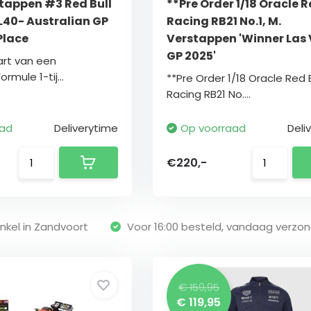
stappen #3 Red Bull
**Pre Order 1/18 Oracle R
40- Australian GP
Racing RB21 No.1, M.
Place
Verstappen 'Winner Las
GP 2025'
art van een
rmule 1-tij...
**Pre Order 1/18 Oracle Red B
Racing RB21 No....
aad
Deliverytime
Op voorraad
Deli
€220,-
nkel in Zandvoort
Voor 16:00 besteld, vandaag verzo
€ 159,95
€ 119,95