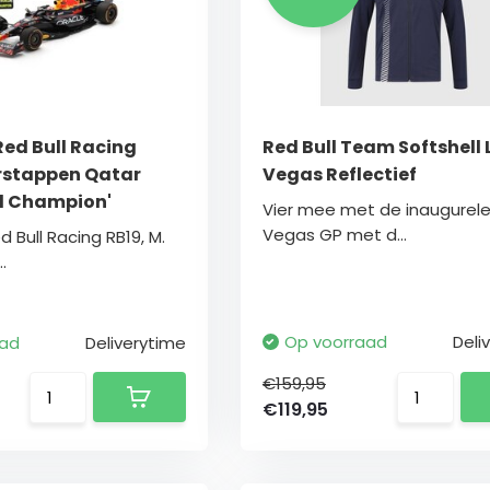
 Red Bull Racing
Red Bull Team Softshell 
erstappen Qatar
Vegas Reflectief
d Champion'
Vier mee met de inaugurele 
Vegas GP met d...
d Bull Racing RB19, M.
.
Op voorraad
Deli
aad
Deliverytime
€159,95
€119,95