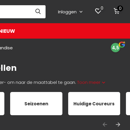
0
0
Inloggen
NIEUW
andise
4,5
llen
-hier- om naar de maattabel te gaan.
Toon meer
Seizoenen
Huidige Coureurs