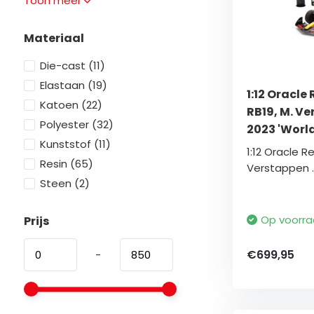
Toon meer
Materiaal
Die-cast
(11)
Elastaan
(19)
1:12 Oracle
Katoen
(22)
RB19, M. V
Polyester
(32)
2023 'Worl
Kunststof
(11)
1:12 Oracle Re
Resin
(65)
Verstappen ..
Steen
(2)
Op voorr
Prijs
€699,95
-