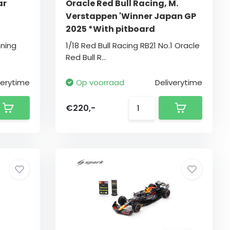
ar
Oracle Red Bull Racing, M.
Verstappen 'Winner Japan GP
2025 *With pitboard
ning
1/18 Red Bull Racing RB21 No.1 Oracle
Red Bull R...
verytime
Op voorraad
Deliverytime
€220,-