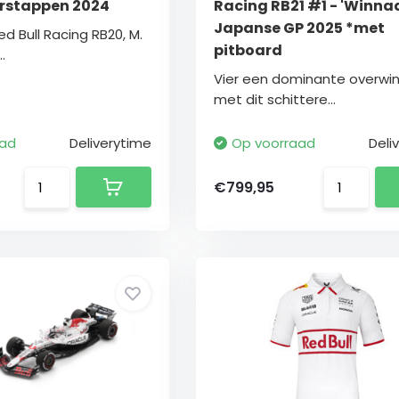
erstappen 2024
Racing RB21 #1 - 'Winna
Japanse GP 2025 *met
ed Bull Racing RB20, M.
pitboard
.
Vier een dominante overwin
met dit schittere...
aad
Deliverytime
Op voorraad
Deli
€799,95