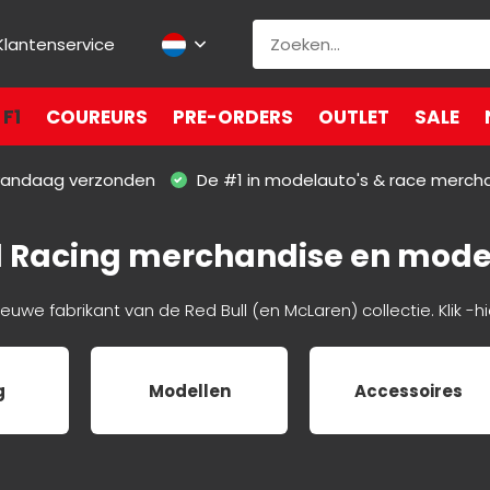
Klantenservice
F1
COUREURS
PRE-ORDERS
OUTLET
SALE
 vandaag verzonden
De #1 in modelauto's & race merch
l Racing merchandise en mode
ieuwe fabrikant van de Red Bull (en McLaren) collectie. Klik 
g
Modellen
Accessoires