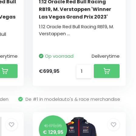
ed Bull
1:12 Oracle Red Bull Racing
RB19, M. Verstappen 'Winner
 Vegas
Las Vegas Grand Prix 2023'
1:12 Oracle Red Bull Racing RB19, M.
Verstappen ...
ull
verytime
Op voorraad
Deliverytime
€699,95
nden
De #1 in modelauto's & race merchandise
€ 179,95
€ 129,95