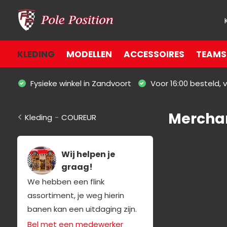
KLEDING
MODELLEN
ACCESSOIRES
TEAMS 
Fysieke winkel in Zandvoort
Voor 16:00 besteld,
Merchan
Kleding
-
COUREUR
Wij helpen je
graag!
We hebben een flink
assortiment, je weg hierin
banen kan een uitdaging zijn.
Bel met een medewerker