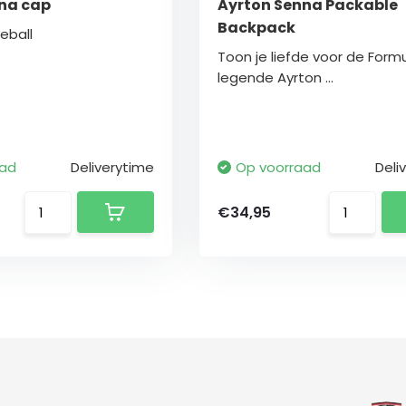
na cap
Ayrton Senna Packable
Backpack
eball
Toon je liefde voor de Formu
legende Ayrton ...
aad
Deliverytime
Op voorraad
Deli
€34,95