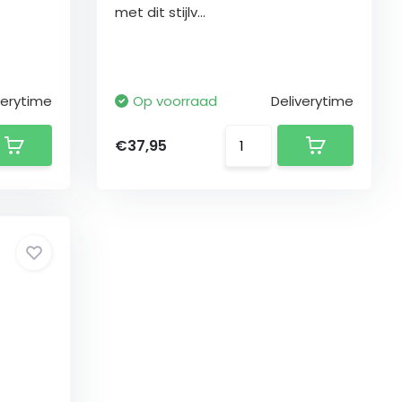
met dit stijlv...
verytime
Op voorraad
Deliverytime
€37,95