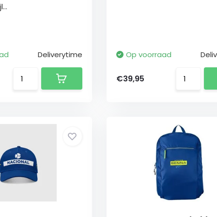
...
aad
Deliverytime
Op voorraad
Deli
€39,95