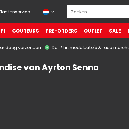
Klantenservice
F1
COUREURS
PRE-ORDERS
OUTLET
SALE
 vandaag verzonden
De #1 in modelauto's & race merch
dise van Ayrton Senna