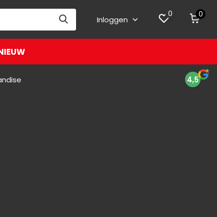
0
0
Inloggen
NIEUW
andise
4,5