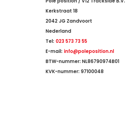
Pole position / V12 Trackside B.V.
Kerkstraat 18
2042 JG Zandvoort
Nederland
Tel:
023 573 73 55
E-mail:
info@poleposition.nl
BTW-nummer: NL86790974B01
KVK-nummer: 97100048