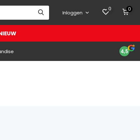
0
0
Inloggen
NIEUW
andise
4,5