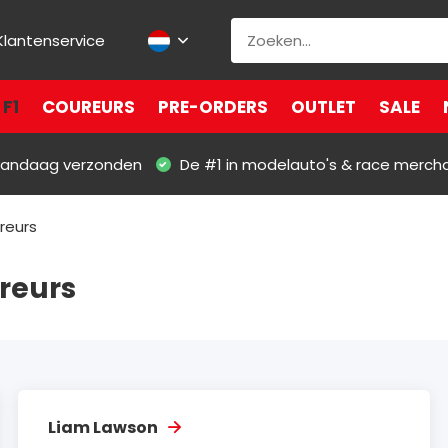
Klantenservice
F1
COUREURS
PRE-ORDERS
OUTLET
SALE
 vandaag verzonden
De #1 in modelauto's & race merch
reurs
reurs
Liam Lawson