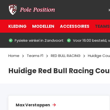
KLEDING
MODELLEN
ACCESSOIRES
TEAMS 
Fysieke winkel in Zandvoort
Voor 16:00 besteld,
Home
Teams F1
RED BULL RACING
Huidige Cou
Huidige Red Bull Racing Cou
Max Verstappen