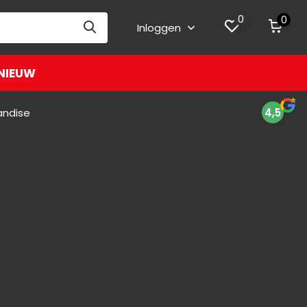
0
0
Inloggen
NIEUW
andise
4,5