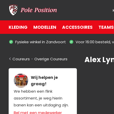
KLEDING
MODELLEN
ACCESSOIRES
TEAMS 
Fysieke winkel in Zandvoort
Voor 16:00 besteld,
Alex Ly
Coureurs
-
Overige Coureurs
Wij helpen je
graag!
We hebben een flink
assortiment, je weg hierin
banen kan een uitdaging zijn.
Bel met een medewerker