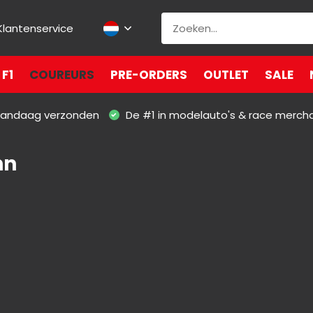
Klantenservice
F1
COUREURS
PRE-ORDERS
OUTLET
SALE
 vandaag verzonden
De #1 in modelauto's & race merch
nn