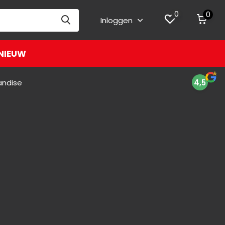
0
0
Inloggen
NIEUW
andise
4,5