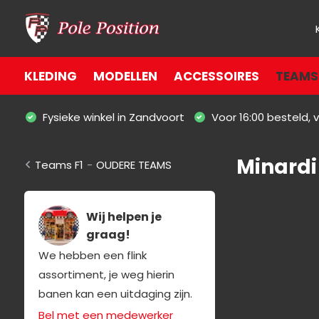
KLEDING
MODELLEN
ACCESSOIRES
TEAMS 
Fysieke winkel in Zandvoort
Voor 16:00 besteld,
Minardi
Teams F1
-
OUDERE TEAMS
Wij helpen je
graag!
We hebben een flink
assortiment, je weg hierin
banen kan een uitdaging zijn.
Bel met een medewerker