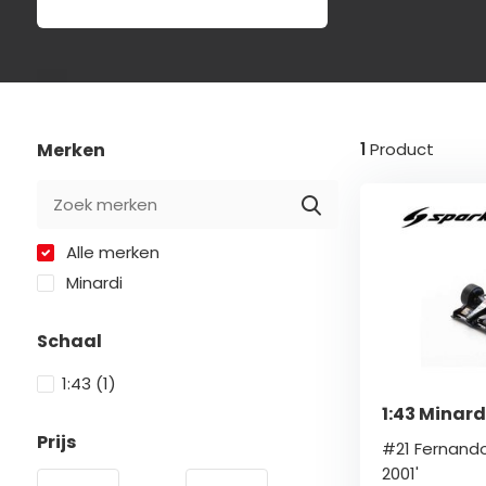
Merken
1
Product
Alle merken
Minardi
Schaal
1:43
(1)
1:43 Minard
Prijs
#21 Fernando
2001'