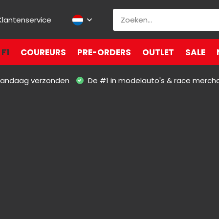
Klantenservice
F1
COUREURS
PRE-ORDERS
OUTLET
SALE
 vandaag verzonden
De #1 in modelauto's & race merch