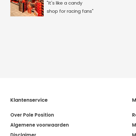
"It's like a candy
shop for racing fans"
Klantenservice
M
Over Pole Position
R
Algemene voorwaarden
M
Disclaimer
M