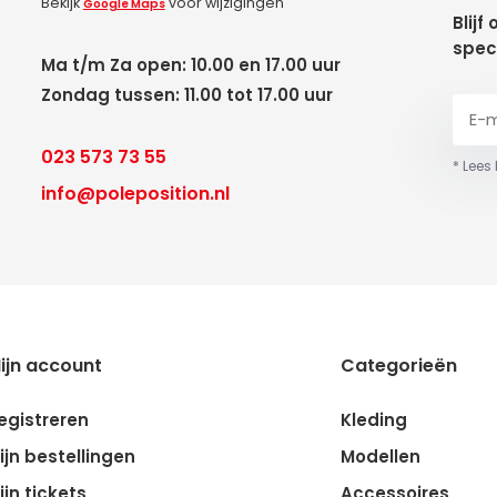
Bekijk
voor wijzigingen
Google Maps
Blijf
spec
Ma t/m Za open: 10.00 en 17.00 uur
Zondag tussen: 11.00 tot 17.00 uur
023 573 73 55
* Lees
info@poleposition.nl
ijn account
Categorieën
egistreren
Kleding
ijn bestellingen
Modellen
ijn tickets
Accessoires