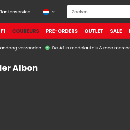
Klantenservice
F1
COUREURS
PRE-ORDERS
OUTLET
SALE
 vandaag verzonden
De #1 in modelauto's & race merch
er Albon