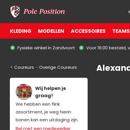
KLEDING
MODELLEN
ACCESSOIRES
TEAMS 
Fysieke winkel in Zandvoort
Voor 16:00 besteld,
Alexand
Coureurs
-
Overige Coureurs
Wij helpen je
graag!
We hebben een flink
assortiment, je weg hierin
banen kan een uitdaging zijn.
Bel met een medewerker