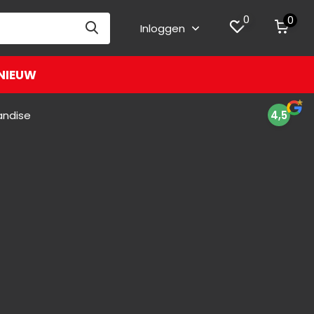
0
0
Inloggen
NIEUW
andise
4,5