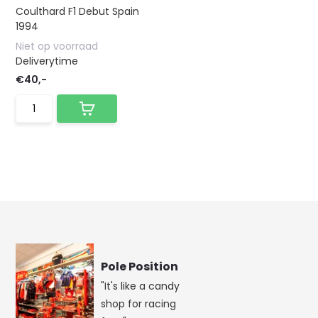
Coulthard F1 Debut Spain
1994
Niet op voorraad
Deliverytime
€40,-
Pole Position
"It's like a candy
shop for racing