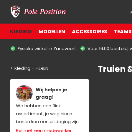
KLEDING
MODELLEN
ACCESSOIRES
TEAMS 
Fysieke winkel in Zandvoort
Voor 16:00 besteld,
Truien 
Kleding
-
HEREN
Wij helpen je
graag!
We hebben een flink
assortiment, je weg hierin
banen kan een uitdaging zijn.
Bel met een medewerker