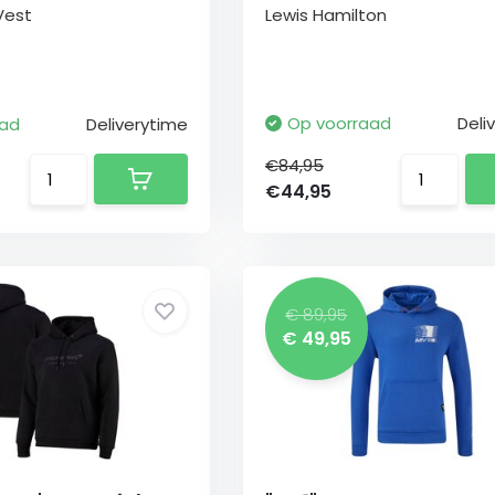
Vest
Lewis Hamilton
Op voorraad
Deli
aad
Deliverytime
€84,95
€44,95
€ 89,95
€ 49,95