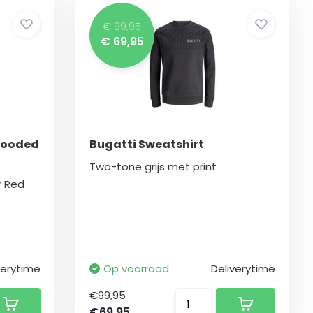
€ 99,95
€ 69,95
Hooded
Bugatti Sweatshirt
Two-tone grijs met print
 Red
verytime
Op voorraad
Deliverytime
€99,95
€69,95