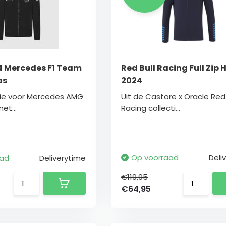
24 Mercedes F1 Team
Red Bull Racing Full Zip
as
2024
sie voor Mercedes AMG
Uit de Castore x Oracle Red 
et...
Racing collecti...
Op voorraad
Deli
aad
Deliverytime
€119,95
€64,95