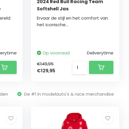
2024 Red Bull Racing Team
e
Softshell Jas
ereld
Ervaar de stijl en het comfort van
het iconische...
verytime
Op voorraad
Deliverytime
€149,95
€129,95
nden
De #1 in modelauto's & race merchandise