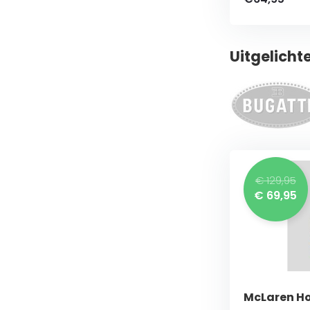
Uitgelicht
€ 129,95
€ 69,95
McLaren H