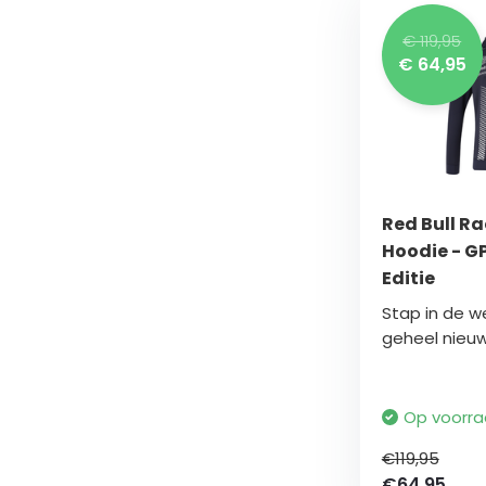
€ 119,95
€ 64,95
Red Bull R
Hoodie - G
Editie
Stap in de w
geheel nieuwe
Op voorr
€119,95
€64,95