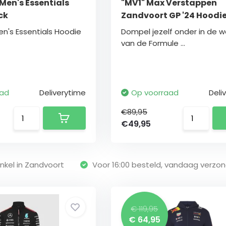
Men's Essentials
"MV1" Max Verstappen
ck
Zandvoort GP '24 Hoodi
en's Essentials Hoodie
Dompel jezelf onder in de w
van de Formule ...
aad
Deliverytime
Op voorraad
Deli
€89,95
€49,95
nkel in Zandvoort
Voor 16:00 besteld, vandaag verzo
€ 119,95
€ 64,95