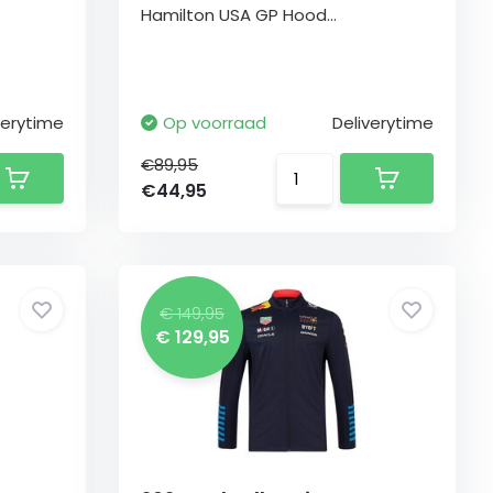
Hamilton USA GP Hood...
verytime
Op voorraad
Deliverytime
€89,95
€44,95
€ 149,95
€ 129,95