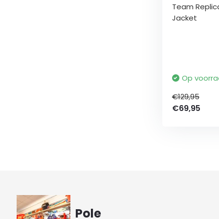
Team Replic
Jacket
Op voorr
€129,95
€69,95
Pole