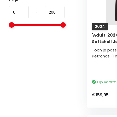
-
2024
'Adult' 20
Softshell J
Toon je pas
Petronas F1 m
Op voorr
€159,95