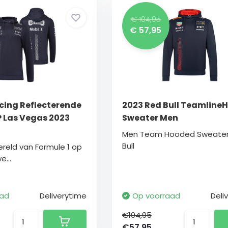
€ 104,95
€ 57,95
acing Reflecterende
2023 Red Bull Teamline
P Las Vegas 2023
Sweater Men
Men Team Hooded Sweater
Bull
ereld van Formule 1 op
...
aad
Deliverytime
Op voorraad
Deli
€104,95
€57,95