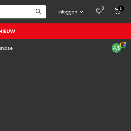
0
0
Inloggen
NIEUW
andise
4,5