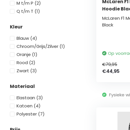
McLaren F1 
M t/m P
(2)
Hoodie Bla
Q t/m T
(1)
McLaren F1 M
Black
Kleur
Blauw
(4)
Chroom/Grijs/Zilver
(1)
Op voorr
Oranje
(1)
Rood
(2)
€79,95
Zwart
(3)
€44,95
Materiaal
Fysieke wi
Elastaan
(3)
Katoen
(4)
Polyester
(7)
Prijs