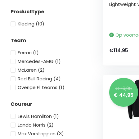
Lightweight 
Producttype
Kleding
(10)
Op voorr
Team
€114,95
Ferrari
(1)
Mercedes-AMG
(1)
McLaren
(2)
Red Bull Racing
(4)
Overige F1 teams
(1)
€ 79,95
€ 44,95
Coureur
Lewis Hamilton
(1)
Lando Norris
(2)
Max Verstappen
(3)