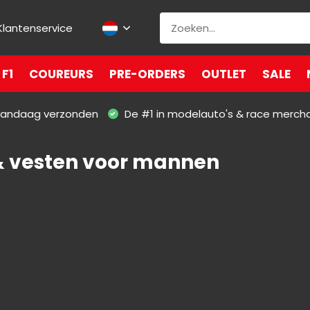
Klantenservice
F1
COUREURS
PRE-ORDERS
OUTLET
SALE
 vandaag verzonden
De #1 in modelauto's & race merch
& vesten voor mannen