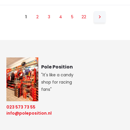
1
2
3
4
5
22
Pole Position
"It's like a candy
shop for racing
fans"
023 573 73 55
info@poleposition.nl