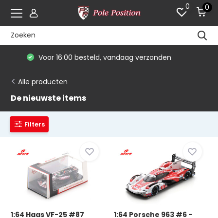
0
0
De #1 in modelauto's & race merchandise
Alle producten
De nieuwste items
Filters
1:64 Haas VF-25 #87
1:64 Porsche 963 #6 -