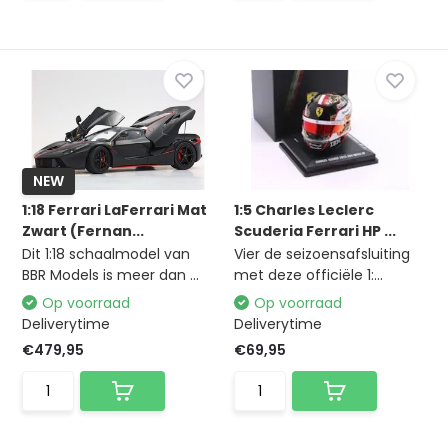
NEW
1:18 Ferrari LaFerrari Mat
1:5 Charles Leclerc
Zwart (Fernan...
Scuderia Ferrari HP ...
Dit 1:18 schaalmodel van
Vier de seizoensafsluiting
BBR Models is meer dan ...
met deze officiële 1:...
Op voorraad
Op voorraad
Deliverytime
Deliverytime
€479,95
€69,95