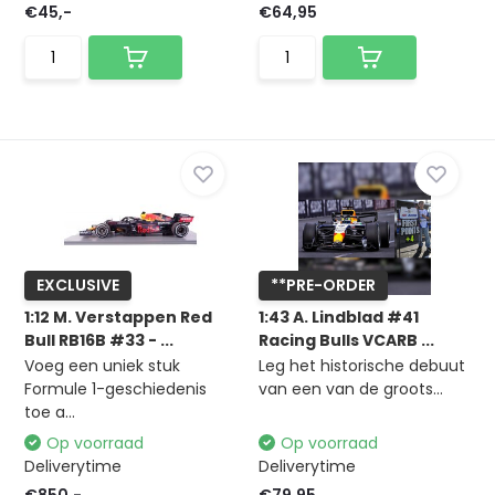
€45,-
€64,95
EXCLUSIVE
**PRE-ORDER
1:12 M. Verstappen Red
1:43 A. Lindblad #41
Bull RB16B #33 - ...
Racing Bulls VCARB ...
Voeg een uniek stuk
Leg het historische debuut
Formule 1-geschiedenis
van een van de groots...
toe a...
Op voorraad
Op voorraad
Deliverytime
Deliverytime