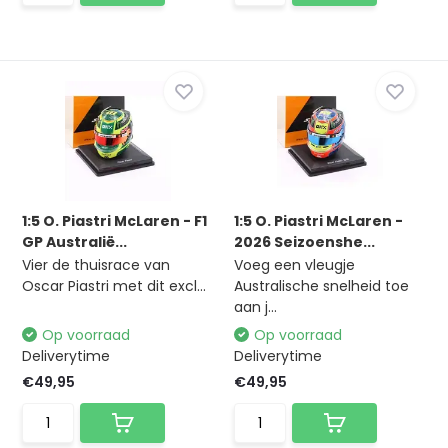
1:5 O. Piastri McLaren - F1
1:5 O. Piastri McLaren -
GP Australië...
2026 Seizoenshe...
Vier de thuisrace van
Voeg een vleugje
Oscar Piastri met dit excl...
Australische snelheid toe
aan j...
Op voorraad
Op voorraad
Deliverytime
Deliverytime
€49,95
€49,95