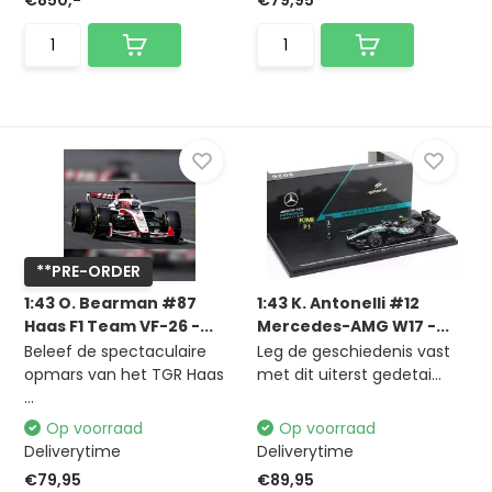
€850,-
€79,95
**PRE-ORDER
1:43 O. Bearman #87
1:43 K. Antonelli #12
Haas F1 Team VF-26 -...
Mercedes-AMG W17 -...
Beleef de spectaculaire
Leg de geschiedenis vast
opmars van het TGR Haas
met dit uiterst gedetai...
...
Op voorraad
Op voorraad
Deliverytime
Deliverytime
€79,95
€89,95