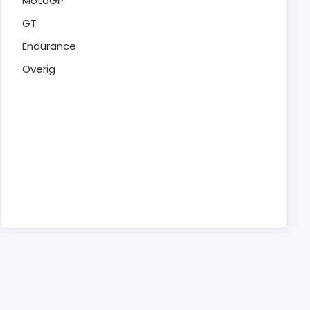
MotoGP
GT
Endurance
Overig