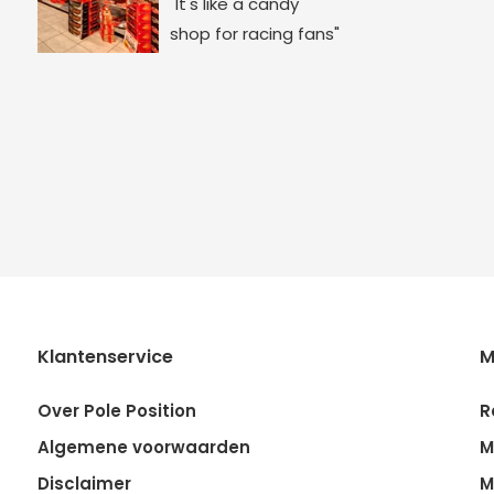
"It's like a candy
shop for racing fans"
Klantenservice
M
Over Pole Position
R
Algemene voorwaarden
M
Disclaimer
M