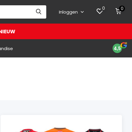
0
0
Inloggen
NIEUW
andise
4,5