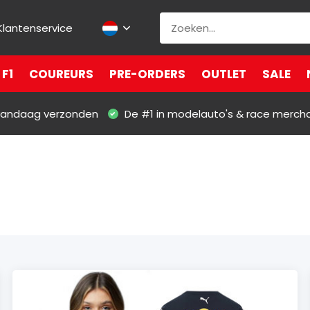
Klantenservice
F1
COUREURS
PRE-ORDERS
OUTLET
SALE
 vandaag verzonden
De #1 in modelauto's & race merch