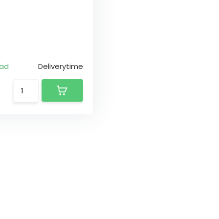
aad
Deliverytime