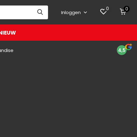
0
0
Inloggen
NIEUW
andise
4,5