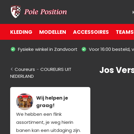
KLEDING
MODELLEN
ACCESSOIRES
TEAMS 
Fysieke winkel in Zandvoort
Voor 16:00 besteld,
Jos Ver
Coureurs
-
COUREURS UIT
NEDERLAND
Wij helpen je
graag!
We hebben een flink
assortiment, je weg hierin
banen kan een uitdaging zijn.