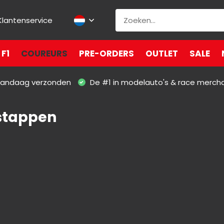
Klantenservice
F1
COUREURS
PRE-ORDERS
OUTLET
SALE
 vandaag verzonden
De #1 in modelauto's & race merch
stappen