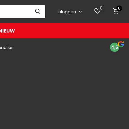
0
0
Inloggen
NIEUW
andise
4,5