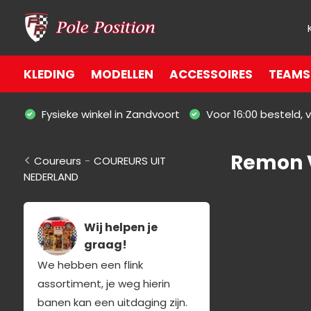
KLEDING
MODELLEN
ACCESSOIRES
TEAMS 
Fysieke winkel in Zandvoort
Voor 16:00 besteld,
Remon 
Coureurs
-
COUREURS UIT
NEDERLAND
Wij helpen je
graag!
We hebben een flink
assortiment, je weg hierin
banen kan een uitdaging zijn.