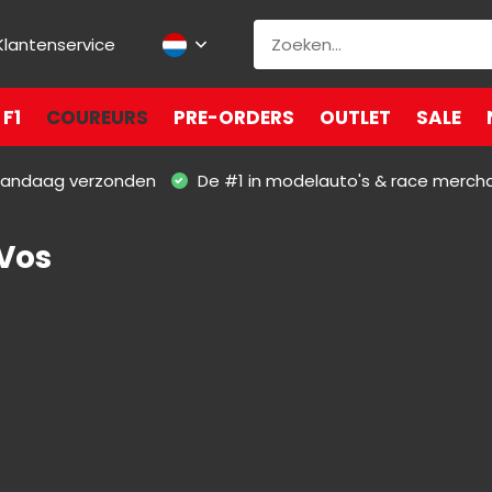
Klantenservice
F1
COUREURS
PRE-ORDERS
OUTLET
SALE
 vandaag verzonden
De #1 in modelauto's & race merch
Vos