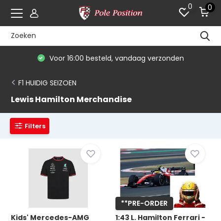
0
0
De #1 in modelauto's & race merchandise
F1 HUIDIG SEIZOEN
Lewis Hamilton Merchandise
Filters
**PRE-ORDER
Kids' Mercedes-AMG
1:43 L. Hamilton Ferrari -