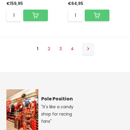
€159,95
€64,95
1
2
3
4
Pole Position
"It's like a candy
shop for racing
fans"