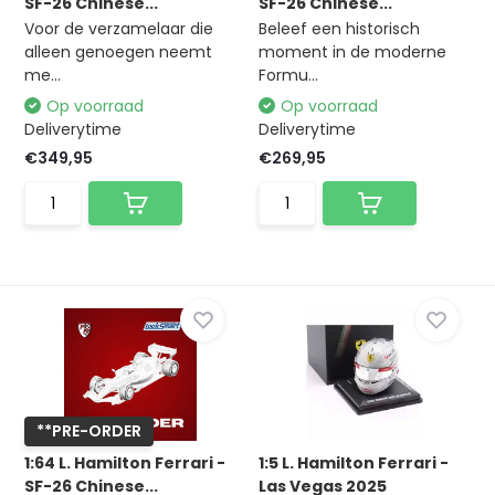
SF-26 Chinese...
SF-26 Chinese...
Voor de verzamelaar die
Beleef een historisch
alleen genoegen neemt
moment in de moderne
me...
Formu...
Op voorraad
Op voorraad
Deliverytime
Deliverytime
€349,95
€269,95
**PRE-ORDER
1:64 L. Hamilton Ferrari -
1:5 L. Hamilton Ferrari -
SF-26 Chinese...
Las Vegas 2025