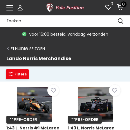
0
0
De #1 in modelauto's & race merchandise
F1 HUIDIG SEIZOEN
Lando Norris Merchandise
Filters
**PRE-ORDER
**PRE-ORDER
1:43 L. Norris #1 McLaren
1:43 L. Norris McLaren