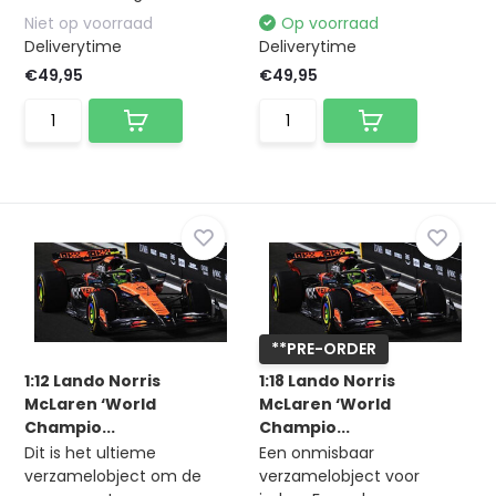
Niet op voorraad
Op voorraad
Deliverytime
Deliverytime
€49,95
€49,95
**PRE-ORDER
1:12 Lando Norris
1:18 Lando Norris
McLaren ‘World
McLaren ‘World
Champio...
Champio...
Dit is het ultieme
Een onmisbaar
verzamelobject om de
verzamelobject voor