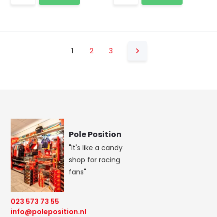
1
2
3
Pole Position
"It's like a candy
shop for racing
fans"
023 573 73 55
info@poleposition.nl