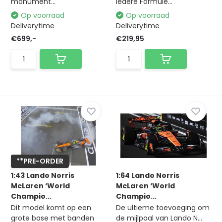
monument...
iedere Formule...
Op voorraad
Op voorraad
Deliverytime
Deliverytime
€699,-
€219,95
**PRE-ORDER
1:43 Lando Norris
1:64 Lando Norris
McLaren ‘World
McLaren ‘World
Champio...
Champio...
Dit model komt op een
De ultieme toevoeging om
grote base met banden
de mijlpaal van Lando N...