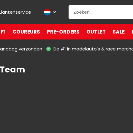
Klantenservice
F1
COUREURS
PRE-ORDERS
OUTLET
SALE
 vandaag verzonden
De #1 in modelauto's & race merch
1 Team