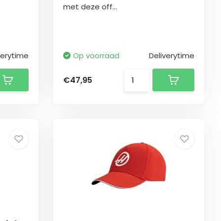
met deze off...
verytime
Op voorraad
Deliverytime
€47,95