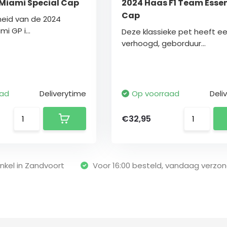
Miami Special Cap
2024 Haas F1 Team Essen
Cap
eid van de 2024
i GP i...
Deze klassieke pet heeft e
verhoogd, geborduur...
aad
Deliverytime
Op voorraad
Deli
€32,95
nkel in Zandvoort
Voor 16:00 besteld, vandaag verzo