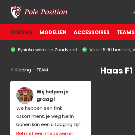
KLEDING
MODELLEN
ACCESSOIRES
TEAMS 
Fysieke winkel in Zandvoort
Voor 16:00 besteld,
Haas F
Kleding
-
TEAM
Wij helpen je
graag!
We hebben een flink
assortiment, je weg hierin
banen kan een uitdaging zijn.
Bel met een medewerker