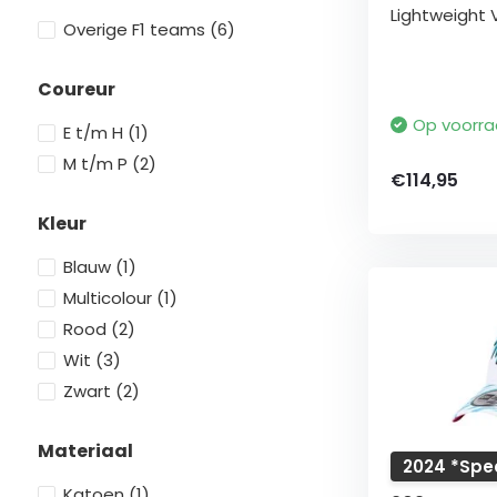
Lightweight 
Overige F1 teams
(6)
Coureur
Op voorr
E t/m H
(1)
M t/m P
(2)
€114,95
Kleur
Blauw
(1)
Multicolour
(1)
Rood
(2)
Wit
(3)
Zwart
(2)
Materiaal
2024 *Spec
Katoen
(1)