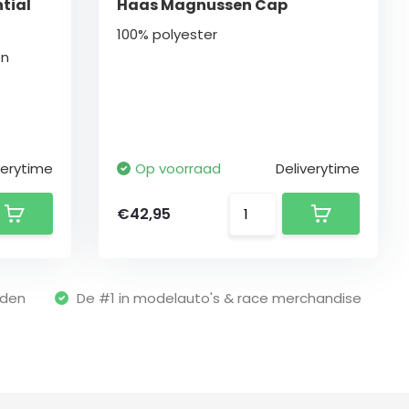
tial
Haas Magnussen Cap
100% polyester
en
verytime
Op voorraad
Deliverytime
€42,95
nden
De #1 in modelauto's & race merchandise