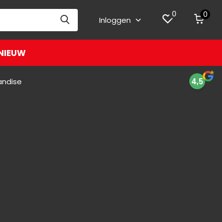
0
0
Inloggen
NIEUW
andise
4,5