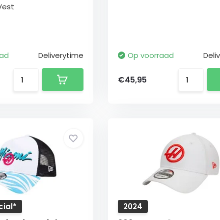
Vest
aad
Deliverytime
Op voorraad
Deli
€45,95
ial*
2024