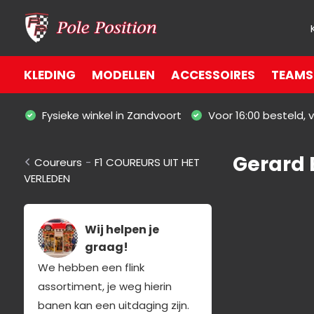
KLEDING
MODELLEN
ACCESSOIRES
TEAMS 
Fysieke winkel in Zandvoort
Voor 16:00 besteld,
Gerard 
Coureurs
-
F1 COUREURS UIT HET
VERLEDEN
Wij helpen je
graag!
We hebben een flink
assortiment, je weg hierin
banen kan een uitdaging zijn.