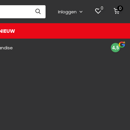
0
0
Inloggen
NIEUW
andise
4,5