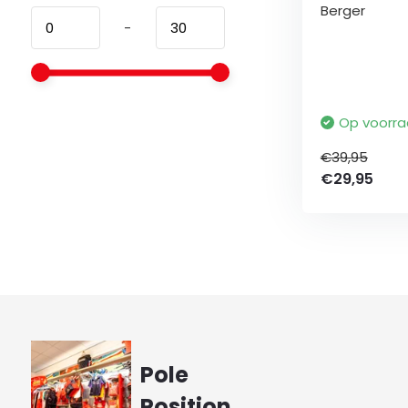
Berger
-
Op voorr
€39,95
€29,95
Pole
Position