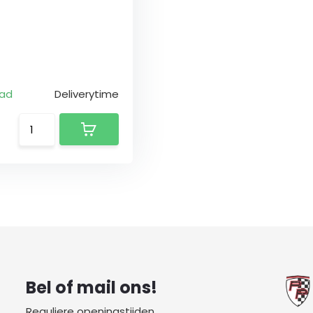
aad
Deliverytime
Bel of mail ons!
Reguliere openingstijden