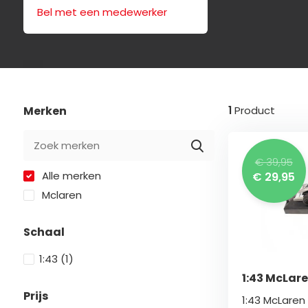
Bel met een medewerker
Merken
1
Product
€ 39,95
Alle merken
€ 29,95
Mclaren
Schaal
1:43
(1)
1:43 McLar
Prijs
1:43 McLare