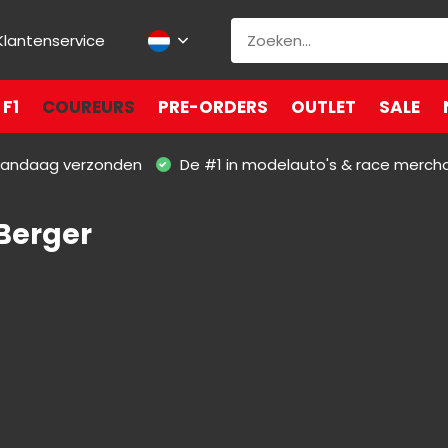
Klantenservice
F1
COUREURS
PRE-ORDERS
OUTLET
SALE
 vandaag verzonden
De #1 in modelauto's & race merch
Berger