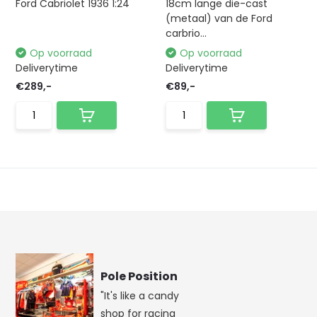
Ford Cabriolet 1936 1:24
18cm lange die-cast
(metaal) van de Ford
carbrio...
Op voorraad
Op voorraad
Deliverytime
Deliverytime
€289,-
€89,-
Pole Position
"It's like a candy
shop for racing