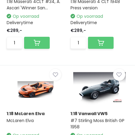
1:18 Maserati 4CLT #34, A.
1:18 Maserati 4 CLT 1948
Ascari 'Winner San...
Press version
Op voorraad
Op voorraad
Deliverytime
Deliverytime
€289,-
€289,-
1:18 McLaren Elva
1:18 Vanwall VW5
McLaren Elva
#7 Stirling Moss British GP
1958