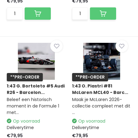
€79,95
€79,95
**PRE-ORDER
**PRE-ORDER
1:43 G. Bortoleto #5 Audi
1:43 O. Piastri #81
R26 - Barcelon...
McLaren MCL40 - Barc...
Beleef een historisch
Maak je McLaren 2026-
moment in de Formule 1
collectie compleet met dit
met...
...
Op voorraad
Op voorraad
Deliverytime
Deliverytime
€79,95
€79,95