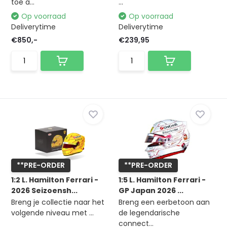
toe a...
...
Op voorraad
Op voorraad
Deliverytime
Deliverytime
€850,-
€239,95
**PRE-ORDER
**PRE-ORDER
1:2 L. Hamilton Ferrari -
1:5 L. Hamilton Ferrari -
2026 Seizoensh...
GP Japan 2026 ...
Breng je collectie naar het
Breng een eerbetoon aan
volgende niveau met ...
de legendarische
connect...