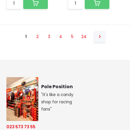
1
2
3
4
5
24
Pole Position
"It's like a candy
shop for racing
fans"
023 573 73 55