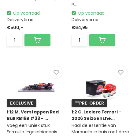
P...
Op voorraad
Op voorraad
Deliverytime
Deliverytime
€500,-
€64,95
EXCLUSIVE
**PRE-ORDER
1:12 M. Verstappen Red
1:2 C. Leclerc Ferrari -
Bull RB16B #33 - ...
2026 Seizoenshe...
Voeg een uniek stuk
Haal de essentie van
Formule 1-geschiedenis
Maranello in huis met deze