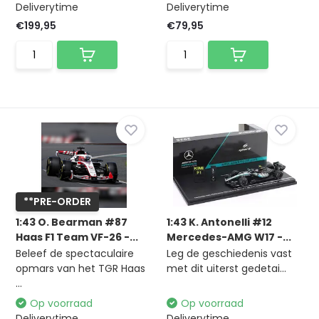
Deliverytime
Deliverytime
€199,95
€79,95
**PRE-ORDER
1:43 O. Bearman #87
1:43 K. Antonelli #12
Haas F1 Team VF-26 -...
Mercedes-AMG W17 -...
Beleef de spectaculaire
Leg de geschiedenis vast
opmars van het TGR Haas
met dit uiterst gedetai...
...
Op voorraad
Op voorraad
Deliverytime
Deliverytime