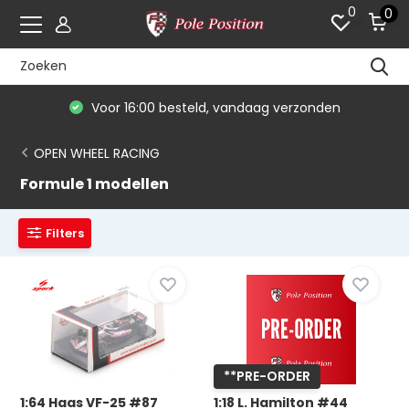
0
0
De #1 in modelauto's & race merchandise
OPEN WHEEL RACING
Formule 1 modellen
Filters
**PRE-ORDER
1:64 Haas VF-25 #87
1:18 L. Hamilton #44