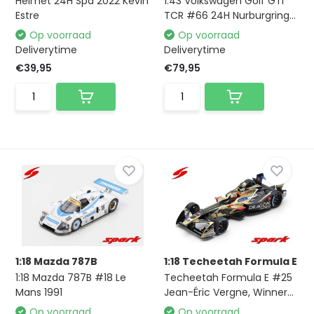
Helmet 24H Spa 2022 Kévin
1:43 Volkswagen Golf GTI
Estre
TCR #66 24H Nurburgring...
Op voorraad
Op voorraad
Deliverytime
Deliverytime
€39,95
€79,95
1:18 Mazda 787B
1:18 Techeetah Formula E
1:18 Mazda 787B #18 Le
Techeetah Formula E #25
Mans 1991
Jean-Éric Vergne, Winner...
Op voorraad
Op voorraad