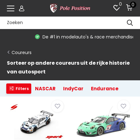
0
0
De #1 in modelauto's & race merchandise
Coureurs
Sorteer op andere coureurs uit de rijke historie
van autosport
NASCAR
IndyCar
Endurance
Filters