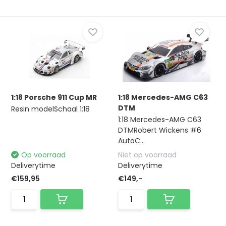
1:18 Porsche 911 Cup MR
1:18 Mercedes-AMG C63
DTM
Resin modelSchaal 1:18
1:18 Mercedes-AMG C63
DTMRobert Wickens #6
AutoC...
Op voorraad
Niet op voorraad
Deliverytime
Deliverytime
€159,95
€149,-