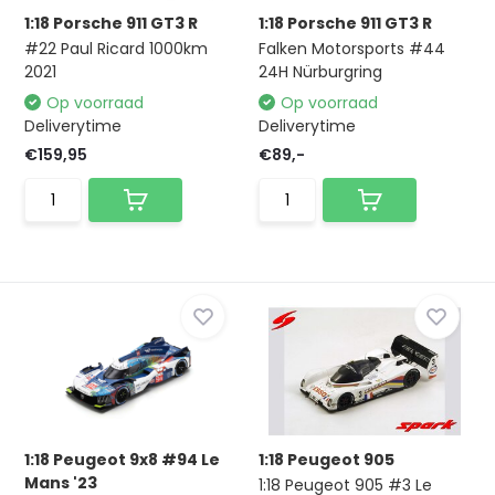
1:18 Porsche 911 GT3 R
1:18 Porsche 911 GT3 R
#22 Paul Ricard 1000km
Falken Motorsports #44
2021
24H Nürburgring
Op voorraad
Op voorraad
Deliverytime
Deliverytime
€159,95
€89,-
1:18 Peugeot 9x8 #94 Le
1:18 Peugeot 905
Mans '23
1:18 Peugeot 905 #3 Le