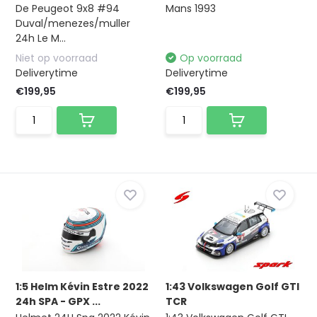
De Peugeot 9x8 #94
Mans 1993
Duval/menezes/muller
24h Le M...
Niet op voorraad
Op voorraad
Deliverytime
Deliverytime
€199,95
€199,95
1:5 Helm Kévin Estre 2022
1:43 Volkswagen Golf GTI
24h SPA - GPX ...
TCR