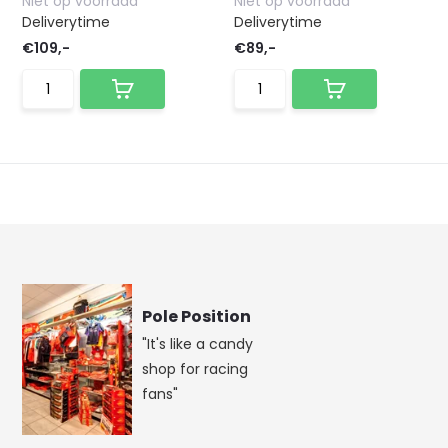
Niet op voorraad
Niet op voorraad
Deliverytime
Deliverytime
€109,-
€89,-
Pole Position
"It's like a candy
shop for racing
fans"