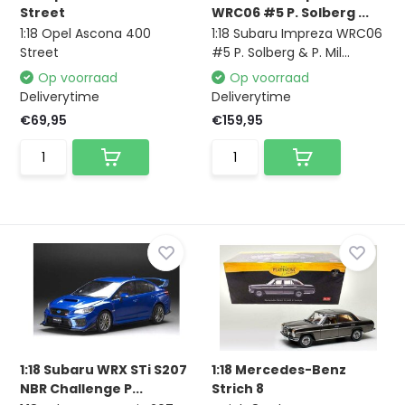
Street
WRC06 #5 P. Solberg ...
1:18 Opel Ascona 400
1:18 Subaru Impreza WRC06
Street
#5 P. Solberg & P. Mil...
Op voorraad
Op voorraad
Deliverytime
Deliverytime
€69,95
€159,95
1:18 Subaru WRX STi S207
1:18 Mercedes-Benz
NBR Challenge P...
Strich 8