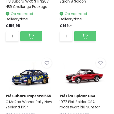
1:18 Subaru WRX STi S207
Strich 8 Saloon
NBR Challenge Package
Op voorraad
Op voorraad
Deliverytime
Deliverytime
€159,95
€149,-
1:18 Subaru Impreza 555
1:18 Fiat Spider CSA
C.McRae Winner Rally New
1972 Fiat Spider CSA
Zealand 1994
rood/zwart 1:18 Sunstar