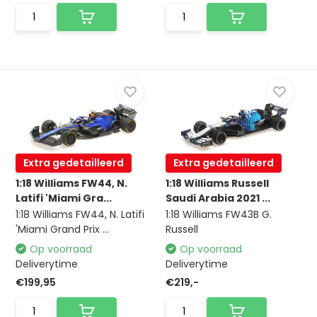
Extra gedetailleerd
Extra gedetailleerd
1:18 Williams FW44, N.
1:18 Williams Russell
Latifi 'Miami Gra...
Saudi Arabia 2021 ...
1:18 Williams FW44, N. Latifi
1:18 Williams FW43B G.
'Miami Grand Prix ...
Russell
Op voorraad
Op voorraad
Deliverytime
Deliverytime
€199,95
€219,-