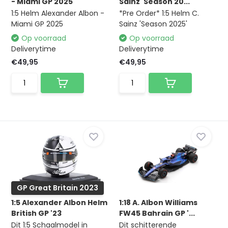
- Miami GP 2025
Sainz 'Season 20...
1:5 Helm Alexander Albon -
*Pre Order* 1:5 Helm C.
Miami GP 2025
Sainz 'Season 2025'
Op voorraad
Op voorraad
Deliverytime
Deliverytime
€49,95
€49,95
GP Great Britain 2023
1:5 Alexander Albon Helm
1:18 A. Albon Williams
British GP '23
FW45 Bahrain GP '...
Dit 1:5 Schaalmodel in
Dit schitterende