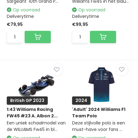
Sargeant '10th Grand P...
Williams Fw45 in het blau...
Op voorraad
Op voorraad
Deliverytime
Deliverytime
€79,95
€99,95
British GP 2023
2024
1:43 Williams Racing
'Adult' 2024 Williams F1
FW45 #23 A. Albon 2...
Team Polo
Een uniek schaalmodel van
Deze stijlvolle polo is een
de WILLIAMS Fw45 in bl...
must-have voor fans ...