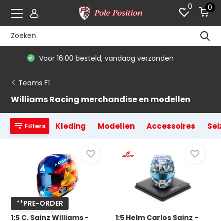
0
0
De #1 in modelauto's & race merchandise
Teams F1
Williams Racing merchandise en modellen
Kleding
Modellen
Accessoires
Sei
Filters
**PRE-ORDER
1:5 C. Sainz Williams -
1:5 Helm Carlos Sainz -