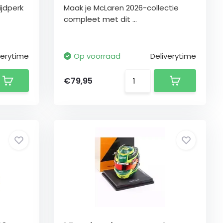
ijdperk
Maak je McLaren 2026-collectie
compleet met dit ...
verytime
Op voorraad
Deliverytime
€79,95