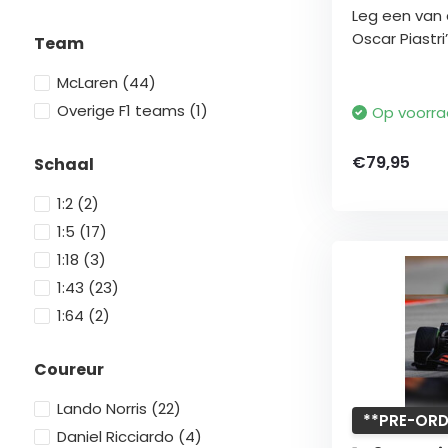
Leg een van
Oscar Piastri’s
Team
McLaren
(44)
Overige F1 teams
(1)
Op voorr
€79,95
Schaal
1:2
(2)
1:5
(17)
1:18
(3)
1:43
(23)
1:64
(2)
Coureur
Lando Norris
(22)
**PRE-ORD
Daniel Ricciardo
(4)