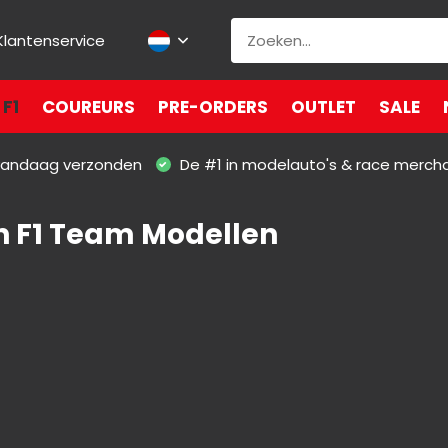
Klantenservice
F1
COUREURS
PRE-ORDERS
OUTLET
SALE
 vandaag verzonden
De #1 in modelauto's & race merch
 F1 Team Modellen