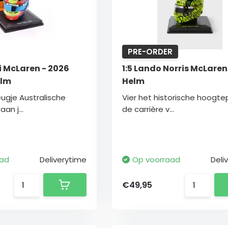
PRE-ORDER
ri McLaren - 2026
1:5 Lando Norris McLaren
elm
Helm
ugje Australische
Vier het historische hoogte
an j...
de carrière v...
aad
Deliverytime
Op voorraad
Deli
€49,95