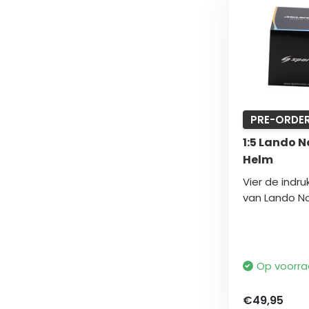
PRE-ORDE
1:5 Lando N
Helm
Vier de ind
van Lando Nor
Op voorr
€49,95