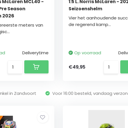
ris McLaren MCL40 -
1:5 L. Norris McLaren - 20
Pre Season
Seizoenshelm
 2026
Vier het aanhoudende succ
de regerend kamp...
lereerste meters van
sc...
aad
Deliverytime
Op voorraad
Deli
€49,95
nkel in Zandvoort
Voor 16:00 besteld, vandaag verzo