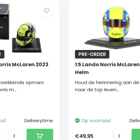
R
PRE-ORDER
orris McLaren 2023
1:5 Lando Norris McLaren
Helm
rukwekkende opmars
Houd de herinnering aan d
ris m...
naar de top leven...
aad
Deliverytime
Op voorraad
Deli
€49,95