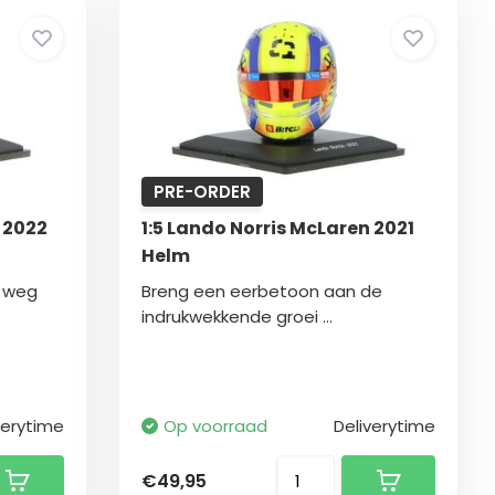
PRE-ORDER
 2022
1:5 Lando Norris McLaren 2021
Helm
e weg
Breng een eerbetoon aan de
indrukwekkende groei ...
verytime
Op voorraad
Deliverytime
€49,95