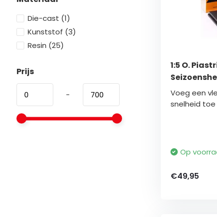
Die-cast
(1)
Kunststof
(3)
Resin
(25)
1:5 O. Piast
Prijs
Seizoensh
Voeg een vle
-
snelheid toe a
Op voorr
€49,95