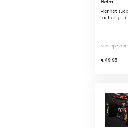
Helm
Vier het suc
met dit gedet
Niet op voor
€49,95