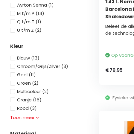
1:43 L. Nor
Ayrton Senna
(1)
Barcelona 
M t/m P
(14)
Shakedown
Q t/m T
(1)
Beleef de al
U t/m Z
(2)
de technologi
Kleur
Op voorr
Blauw
(13)
Chroom/Grijs/Zilver
(3)
€79,95
Geel
(11)
Groen
(2)
Multicolour
(2)
Fysieke wi
Oranje
(15)
Rood
(3)
Toon meer
Materiaal