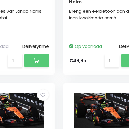
Helm
ces van Lando Norris
Breng een eerbetoon aan 
ai...
indrukwekkende carriè...
raad
Deliverytime
Op voorraad
Deli
€49,95