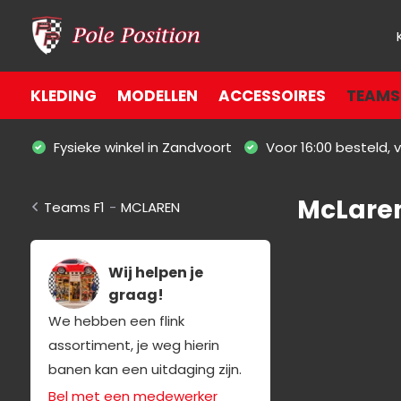
KLEDING
MODELLEN
ACCESSOIRES
TEAMS 
Fysieke winkel in Zandvoort
Voor 16:00 besteld,
McLaren
Teams F1
-
MCLAREN
Wij helpen je
graag!
We hebben een flink
assortiment, je weg hierin
banen kan een uitdaging zijn.
Bel met een medewerker