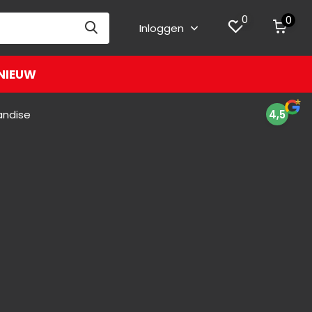
0
0
Inloggen
NIEUW
andise
4,5