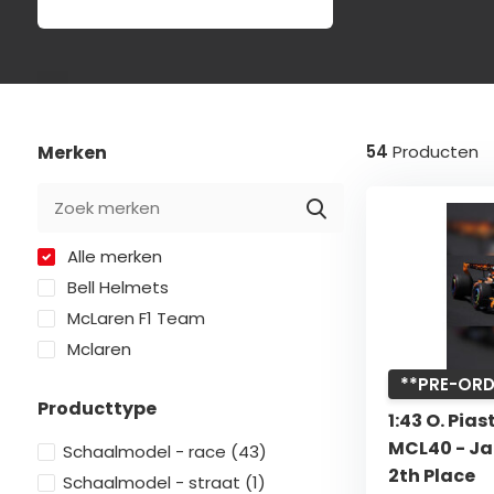
Merken
54
Producten
Alle merken
Bell Helmets
McLaren F1 Team
Mclaren
**PRE-ORD
Producttype
1:43 O. Pia
MCL40 - Ja
Schaalmodel - race
(43)
2th Place
Schaalmodel - straat
(1)