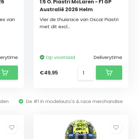
26
1:5 O. Piastri McLaren - F1 GP
Australië 2026 Helm
es van
Vier de thuisrace van Oscar Piastri
met dit excl...
verytime
Op voorraad
Deliverytime
€49,95
nden
De #1 in modelauto's & race merchandise