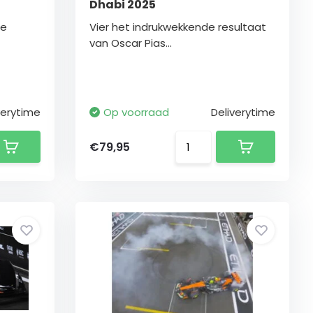
Dhabi 2025
de
Vier het indrukwekkende resultaat
van Oscar Pias...
verytime
Op voorraad
Deliverytime
€79,95