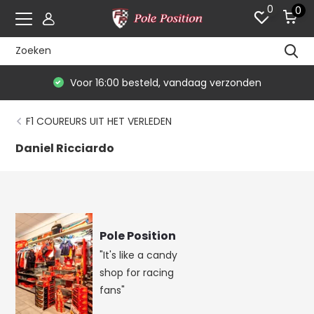
0
0
Voor 16:00 besteld, vandaag verzonden
F1 COUREURS UIT HET VERLEDEN
Daniel Ricciardo
Pole Position
"It's like a candy
shop for racing
fans"