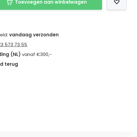
Toevoegen aan winkelwagen
teld:
vandaag verzonden
23 573 73 55
ding (NL)
vanaf €300,-
d terug