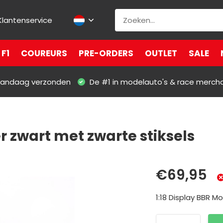
Klantenservice
F1
COUREURS
PRE-ORDERS
OUTLET
SALE
 vandaag verzonden
De #1 in modelauto's & race merch
r zwart met zwarte stiksels
€69,95
1:18 Display BBR Mo