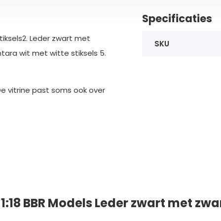
Specificaties
stiksels2. Leder zwart met
SKU
ntara wit met witte stiksels 5.
 De vitrine past soms ook over
 1:18 BBR Models Leder zwart met zwa