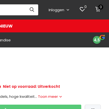
0
0
Inloggen
NIEUW
andise
4,5
Niet op voorraad: Uitverkocht
dels, hoge kwaliteit...
Toon meer