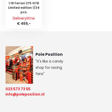
1:18 Ferrari 275 GTB
Limited edition 1/34
pcs.
Deliverytime
€ 469,-
Pole Position
"It's like a candy
shop for racing
fans"
023 573 73 55
info@poleposition.nl