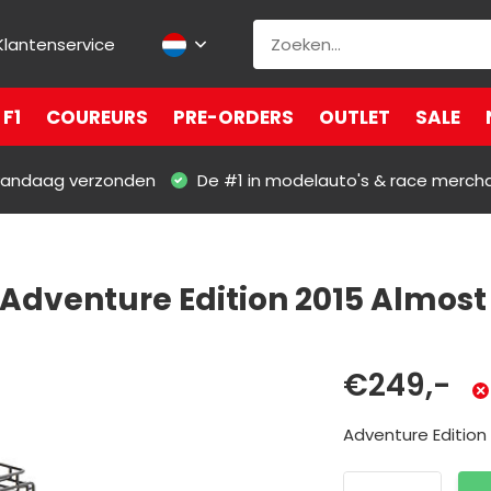
Klantenservice
F1
COUREURS
PRE-ORDERS
OUTLET
SALE
 vandaag verzonden
De #1 in modelauto's & race merch
 Adventure Edition 2015 Almost
€249,-
Adventure Edition 