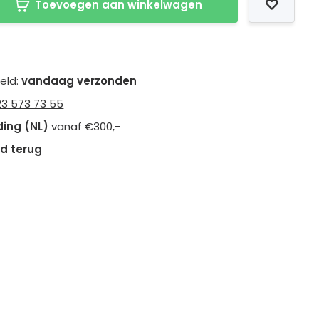
Toevoegen aan winkelwagen
teld:
vandaag verzonden
23 573 73 55
ding (NL)
vanaf €300,-
d terug