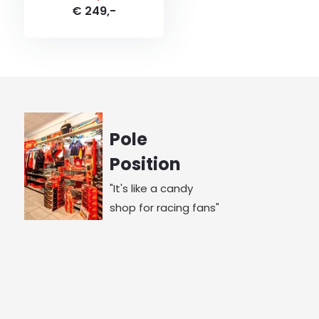
€ 249,-
Pole
Position
"It's like a candy
shop for racing fans"