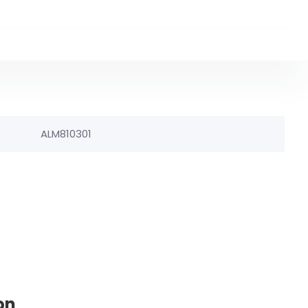
ALM810301
on