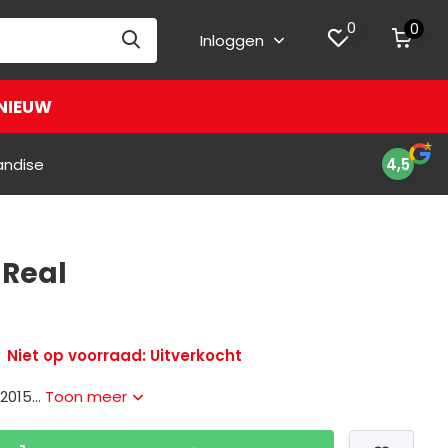
0
0
Inloggen
NIEUW
andise
4,5
 Real
Niet op voorraad: Uitverkocht
2015...
Toon meer