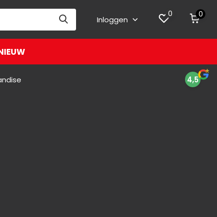
0
0
Inloggen
NIEUW
andise
4,5