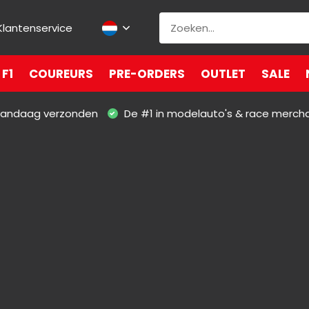
Klantenservice
F1
COUREURS
PRE-ORDERS
OUTLET
SALE
 vandaag verzonden
De #1 in modelauto's & race merch