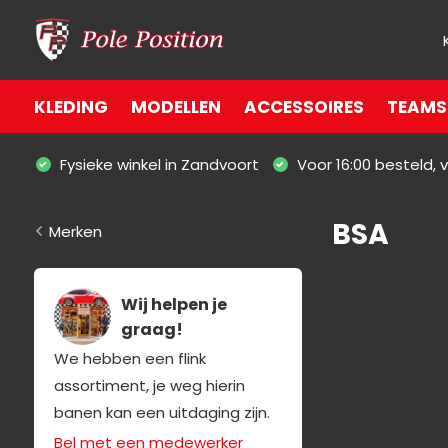
KLEDING
MODELLEN
ACCESSOIRES
TEAMS 
Fysieke winkel in Zandvoort
Voor 16:00 besteld,
BSA
Merken
Wij helpen je
graag!
We hebben een flink
assortiment, je weg hierin
banen kan een uitdaging zijn.
Bel met een medewerker