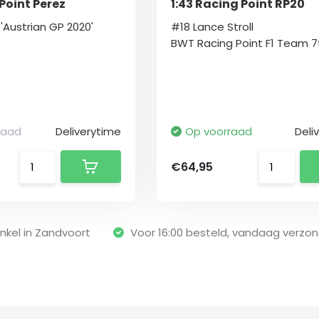
 Point Perez
1:43 Racing Point RP20
'Austrian GP 2020'
#18 Lance Stroll
BWT Racing Point F1 Team 7th
raad
Deliverytime
Op voorraad
Deli
€64,95
nkel in Zandvoort
Voor 16:00 besteld, vandaag verzo