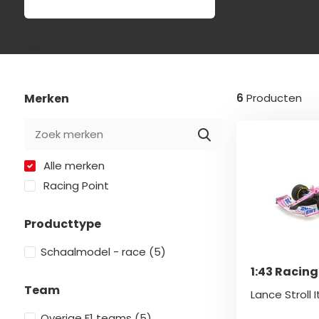
Merken
6
Producten
Alle merken
Racing Point
Producttype
Schaalmodel - race
(5)
1:43 Racing 
Team
Lance Stroll 
Overige F1 teams
(5)