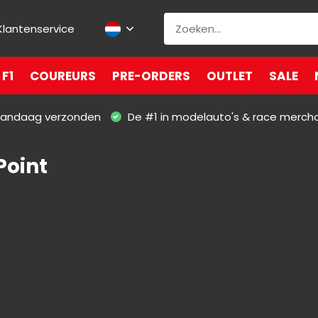
Klantenservice
F1
COUREURS
PRE-ORDERS
OUTLET
SALE
 vandaag verzonden
De #1 in modelauto's & race merch
Point