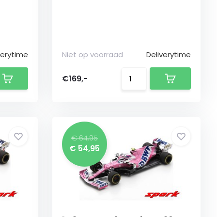
verytime
Niet op voorraad
Deliverytime
€169,-
€ 64,95
€ 54,95