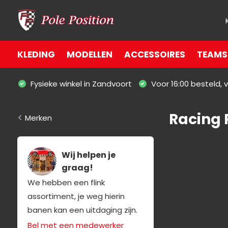
KLEDING
MODELLEN
ACCESSOIRES
TEAMS 
Fysieke winkel in Zandvoort
Voor 16:00 besteld,
Racing 
Merken
Wij helpen je
graag!
We hebben een flink
assortiment, je weg hierin
banen kan een uitdaging zijn.
Bel met een medewerker