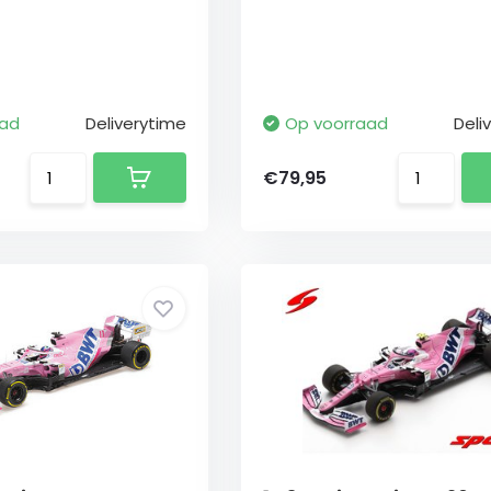
aad
Deliverytime
Op voorraad
Deli
€79,95