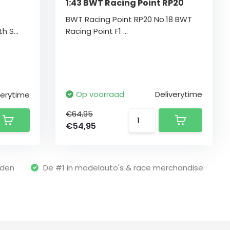
1:43 BWT Racing Point RP20
BWT Racing Point RP20 No.18 BWT
 S...
Racing Point F1 ...
Op voorraad
Deliverytime
verytime
€64,95
€54,95
nden
De #1 in modelauto's & race merchandise