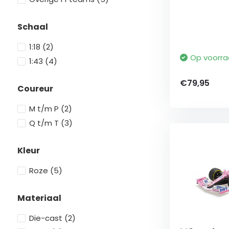
Schaal
1:18
(2)
Op voorr
1:43
(4)
€79,95
Coureur
M t/m P
(2)
Q t/m T
(3)
Kleur
Roze
(5)
Materiaal
Die-cast
(2)