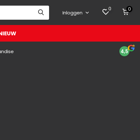
0
0
Inloggen
NIEUW
andise
4,5