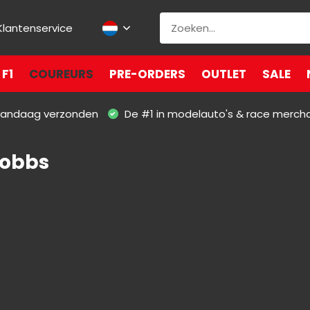
Klantenservice
F1
COUREURS
PRE-ORDERS
OUTLET
SALE
 vandaag verzonden
De #1 in modelauto's & race merch
Hobbs