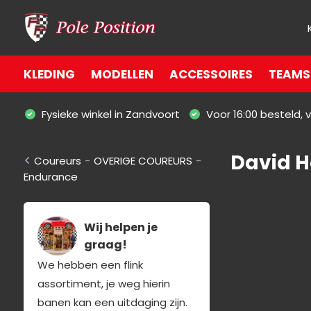
KLEDING
MODELLEN
ACCESSOIRES
TEAMS 
Fysieke winkel in Zandvoort
Voor 16:00 besteld,
David 
Coureurs
-
OVERIGE COUREURS
-
Endurance
Wij helpen je
graag!
We hebben een flink
assortiment, je weg hierin
banen kan een uitdaging zijn.