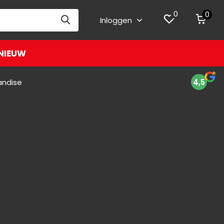
0
0
Inloggen
NIEUW
andise
4,5