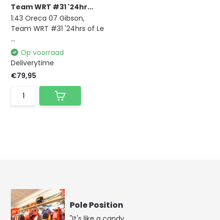
Team WRT #31 '24hr...
1:43 Oreca 07 Gibson,
Team WRT #31 '24hrs of Le
...
Op voorraad
Deliverytime
€79,95
Pole Position
"It's like a candy