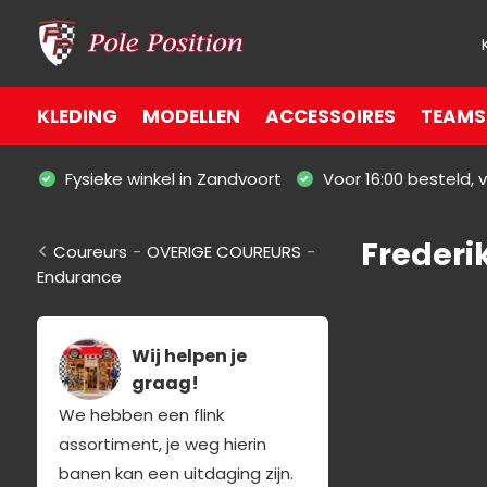
KLEDING
MODELLEN
ACCESSOIRES
TEAMS 
Fysieke winkel in Zandvoort
Voor 16:00 besteld,
Frederi
Coureurs
-
OVERIGE COUREURS
-
Endurance
Wij helpen je
graag!
We hebben een flink
assortiment, je weg hierin
banen kan een uitdaging zijn.