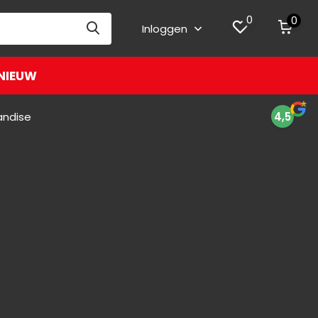
0
0
Inloggen
NIEUW
andise
4,5