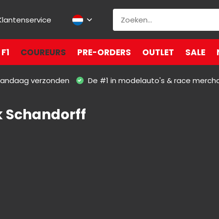
Klantenservice
F1
COUREURS
PRE-ORDERS
OUTLET
SALE
 vandaag verzonden
De #1 in modelauto's & race merch
k Schandorff