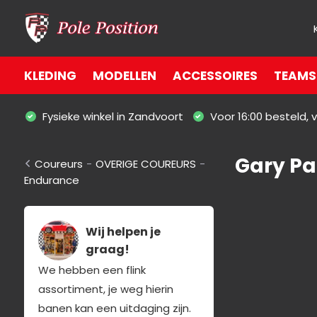
KLEDING
MODELLEN
ACCESSOIRES
TEAMS 
Fysieke winkel in Zandvoort
Voor 16:00 besteld,
Gary Pa
Coureurs
-
OVERIGE COUREURS
-
Endurance
Wij helpen je
graag!
We hebben een flink
assortiment, je weg hierin
banen kan een uitdaging zijn.