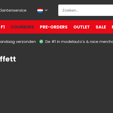
Klantenservice
F1
COUREURS
PRE-ORDERS
OUTLET
SALE
 vandaag verzonden
De #1 in modelauto's & race merch
ffett