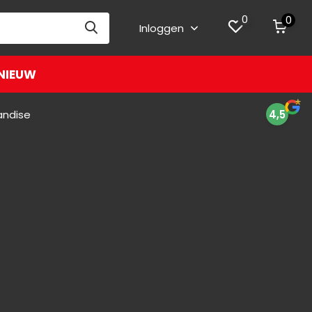
0
0
Inloggen
NIEUW
andise
4,5