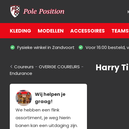
KLEDING
MODELLEN
ACCESSOIRES
TEAMS 
Fysieke winkel in Zandvoort
Voor 16:00 besteld,
Harry T
Coureurs
-
OVERIGE COUREURS
-
Endurance
Wij helpen je
graag!
We hebben een flink
assortiment, je weg hierin
banen kan een uitdaging zijn.