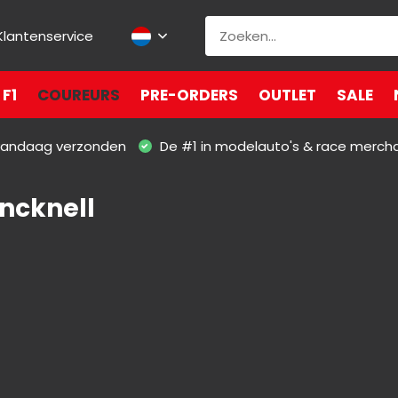
Klantenservice
F1
COUREURS
PRE-ORDERS
OUTLET
SALE
 vandaag verzonden
De #1 in modelauto's & race merch
incknell