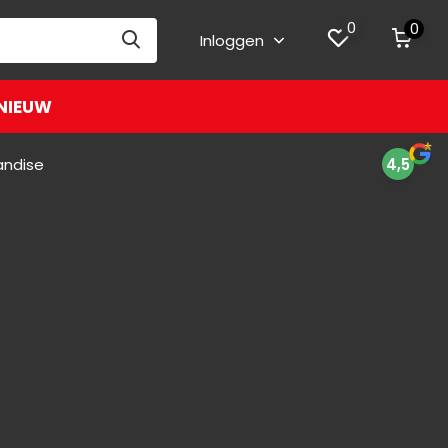
0
0
Inloggen
NIEUW
andise
4,5