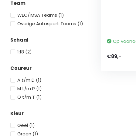
Team
WEC/IMSA Teams
(1)
Overige Autosport Teams
(1)
Schaal
Op voorr
1:18
(2)
€89,-
Coureur
A t/m D
(1)
M t/m P
(1)
Q t/m T
(1)
Kleur
Geel
(1)
Groen
(1)