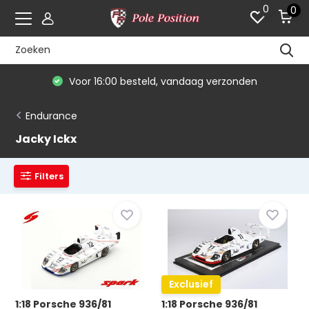
0
0
Voor 16:00 besteld, vandaag verzonden
Endurance
Jacky Ickx
Filters
Exclusief
1:18 Porsche 936/81
1:18 Porsche 936/81