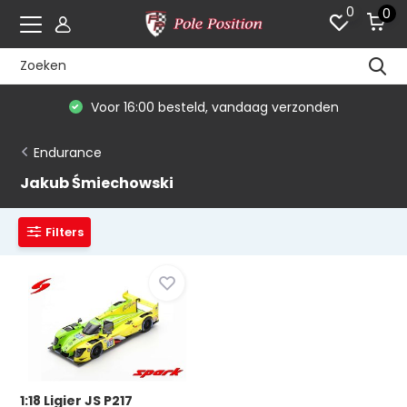
0
0
Voor 16:00 besteld, vandaag verzonden
Endurance
Jakub Śmiechowski
Filters
1:18 Ligier JS P217