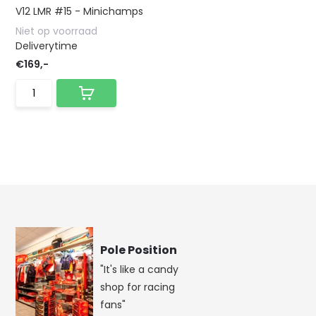
V12 LMR #15 - Minichamps
Niet op voorraad
Deliverytime
€169,-
Pole Position
"It's like a candy
shop for racing
fans"