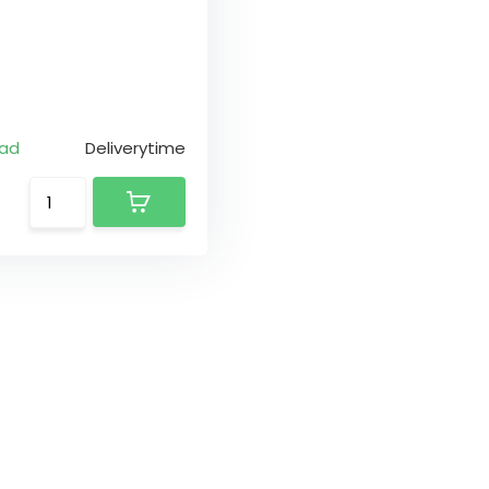
aad
Deliverytime