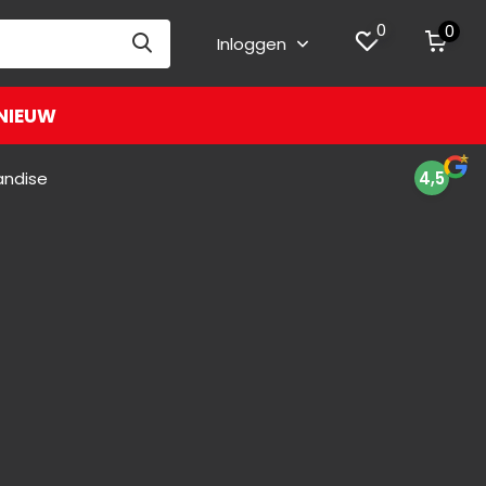
0
0
Inloggen
NIEUW
andise
4,5