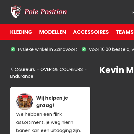
KLEDING
MODELLEN
ACCESSOIRES
TEAMS 
Fysieke winkel in Zandvoort
Voor 16:00 besteld,
Kevin 
Coureurs
-
OVERIGE COUREURS
-
Endurance
Wij helpen je
graag!
We hebben een flink
assortiment, je weg hierin
banen kan een uitdaging zijn.