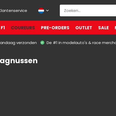
Klantenservice
F1
COUREURS
PRE-ORDERS
OUTLET
SALE
 vandaag verzonden
De #1 in modelauto's & race merch
Magnussen