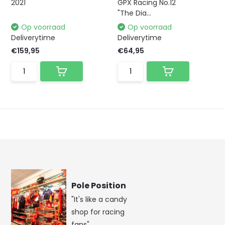
2021
GPX Racing No.12
"The Dia...
Op voorraad
Op voorraad
Deliverytime
Deliverytime
€159,95
€64,95
Pole Position
"It's like a candy
shop for racing
fans"