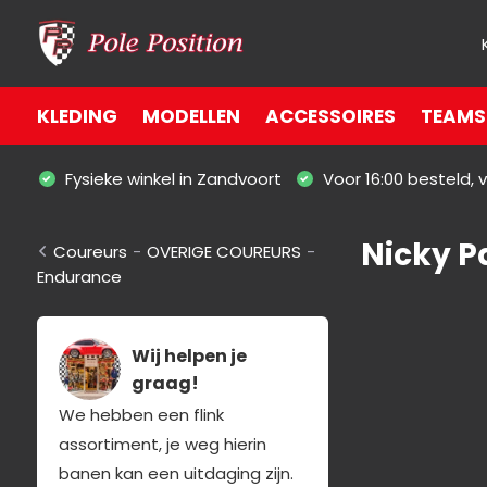
KLEDING
MODELLEN
ACCESSOIRES
TEAMS 
Fysieke winkel in Zandvoort
Voor 16:00 besteld,
Nicky Pa
Coureurs
-
OVERIGE COUREURS
-
Endurance
Wij helpen je
graag!
We hebben een flink
assortiment, je weg hierin
banen kan een uitdaging zijn.