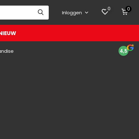
0
0
Inloggen
NIEUW
andise
4,5