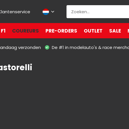
Klantenservice
F1
COUREURS
PRE-ORDERS
OUTLET
SALE
 vandaag verzonden
De #1 in modelauto's & race merch
storelli