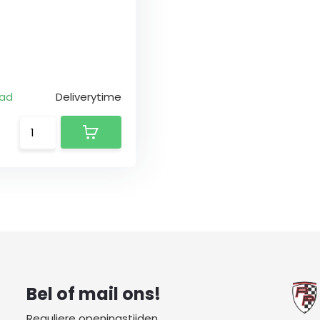
aad
Deliverytime
Bel of mail ons!
Reguliere openingstijden