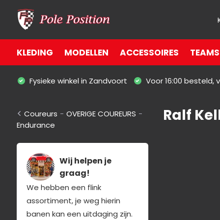
KLEDING
MODELLEN
ACCESSOIRES
TEAMS 
Fysieke winkel in Zandvoort
Voor 16:00 besteld,
Ralf Kel
Coureurs
-
OVERIGE COUREURS
-
Endurance
Wij helpen je
graag!
We hebben een flink
assortiment, je weg hierin
banen kan een uitdaging zijn.