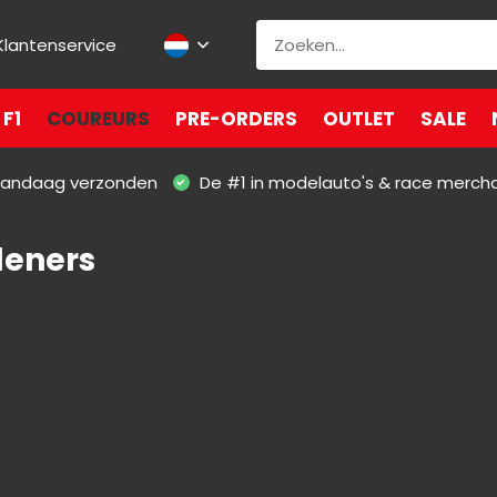
Klantenservice
F1
COUREURS
PRE-ORDERS
OUTLET
SALE
 vandaag verzonden
De #1 in modelauto's & race merch
leners