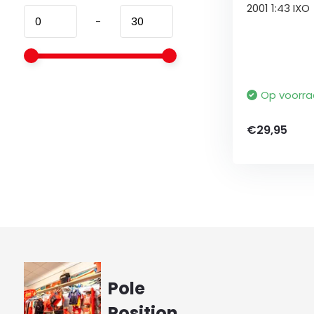
2001 1:43 IXO
-
Op voorr
€29,95
Pole
Position