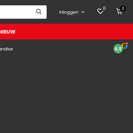
0
0
Inloggen
NIEUW
andise
4,5