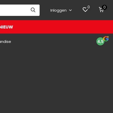
0
0
Inloggen
NIEUW
andise
4,5