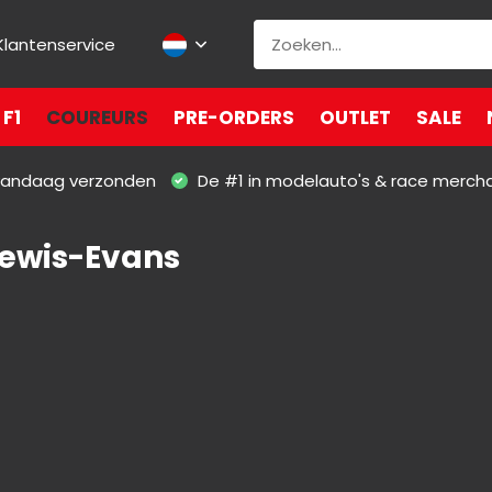
Klantenservice
F1
COUREURS
PRE-ORDERS
OUTLET
SALE
 vandaag verzonden
De #1 in modelauto's & race merch
Lewis-Evans