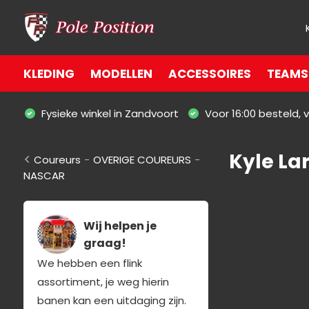
KLEDING
MODELLEN
ACCESSOIRES
TEAMS 
Fysieke winkel in Zandvoort
Voor 16:00 besteld,
Kyle La
Coureurs
-
OVERIGE COUREURS
-
NASCAR
Wij helpen je
graag!
We hebben een flink
assortiment, je weg hierin
banen kan een uitdaging zijn.