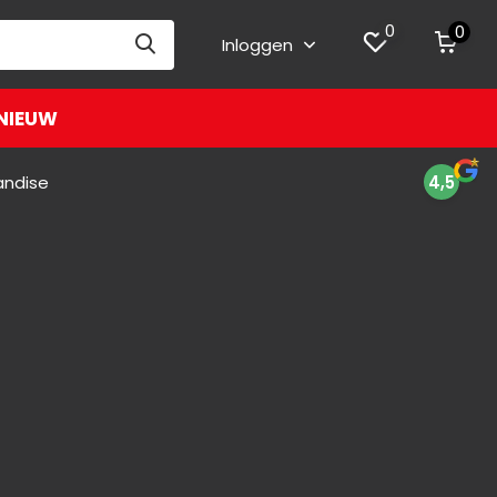
0
0
Inloggen
NIEUW
andise
4,5