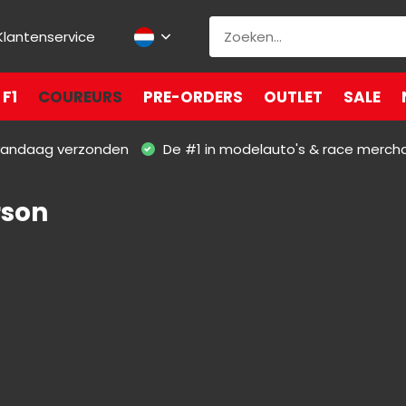
Klantenservice
F1
COUREURS
PRE-ORDERS
OUTLET
SALE
 vandaag verzonden
De #1 in modelauto's & race merch
rson