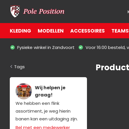
KLEDING
MODELLEN
ACCESSOIRES
TEAMS 
Fysieke winkel in Zandvoort
Voor 16:00 besteld,
Product
Tags
Wij helpen je
graag!
We hebben een flink
assortiment, je weg hierin
banen kan een uitdaging zijn.
Bel met een medewerker