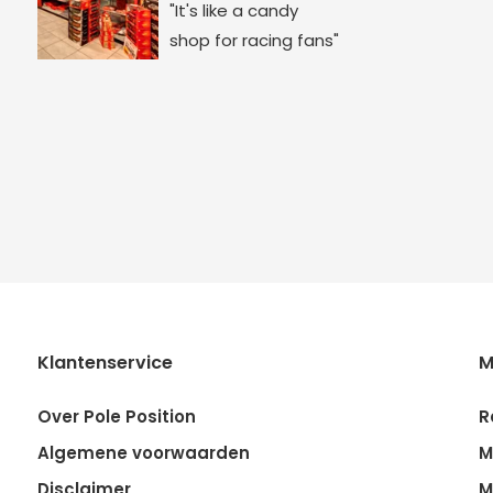
"It's like a candy
shop for racing fans"
Klantenservice
M
Over Pole Position
R
Algemene voorwaarden
M
Disclaimer
M