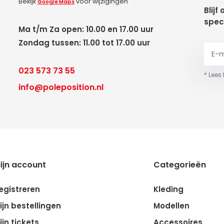
Bekijk
voor wijzigingen
Google Maps
Blijf
spec
Ma t/m Za open: 10.00 en 17.00 uur
Zondag tussen: 11.00 tot 17.00 uur
023 573 73 55
* Lees
info@poleposition.nl
ijn account
Categorieën
egistreren
Kleding
ijn bestellingen
Modellen
ijn tickets
Accessoires