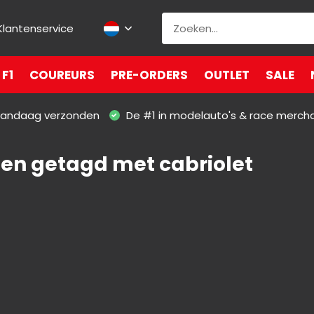
Klantenservice
F1
COUREURS
PRE-ORDERS
OUTLET
SALE
 vandaag verzonden
De #1 in modelauto's & race merch
en getagd met cabriolet