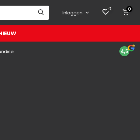
0
0
Inloggen
NIEUW
andise
4,5